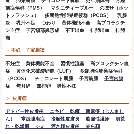
症 卵巣嚢腫 チョコレート嚢腫 更年期障害 月経
前症候群（PMS） マタニティーブルー のぼせ（ホッ
トフラッシュ） 多嚢胞性卵巣症候群（PCOS） 乳腺
炎 乳汁不足 つわり 黄体機能不全 高プロラクチ
ン血症 子宮頸部異形成 不正出血 排卵出血 排卵
痛
不妊・子宝相談
不妊症 黄体機能不全 習慣性流産 高プロラクチン血
症 黄体化未破裂卵胞（LUF） 多嚢胞性卵巣症候群
（PCOS） チョコレート囊腫 子宮筋腫
子宮内膜
症
無月経 無排卵 男性不妊
皮膚病
アトピー性皮膚炎 ニキビ 乾癬 蕁麻疹（じんまし
ん） 掌蹠膿庖症 接触性皮膚炎 脂漏性湿疹 肌荒
れ・乾燥肌 シミ 酒さ様皮膚炎 赤ら顔