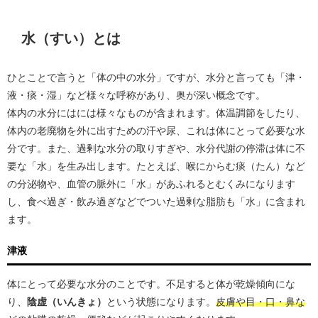
水（すい）とは
ひとことで言うと「体の中の水分」ですが、水分と言っても「津・
液・痰・湿」など様々な呼称があり、奥が深い概念です。
体内の水分にはには様々なものが含まれます。体温調節をしたり、
体内の老廃物を外に出すための汗や尿、これは体にとって必要な水
分です。また、過剰な水分の取りすぎや、水分代謝の停滞は体に不
要な「水」を生み出します。たとえば、喉にからむ痰（たん）など
の分泌物や、血管の脈外に「水」があふれるとむくみになります
し、食べ過ぎ・飲み過ぎなどでついた過剰な脂肪も「水」に含まれ
ます。
津液
体にとって必要な水分のことです。不足すると体が乾燥傾向にな
り、
陰虚（いんきょ）
という状態になります。
皮膚や目・口・鼻な