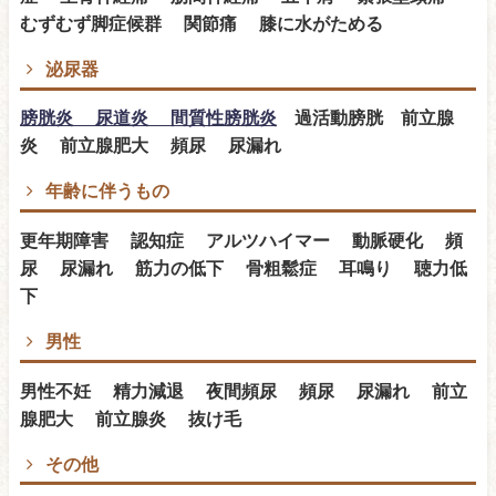
むずむず脚症候群 関節痛 膝に水がためる
泌尿器
膀胱炎 尿道炎 間質性膀胱炎
過活動膀胱 前立腺
炎 前立腺肥大 頻尿 尿漏れ
年齢に伴うもの
更年期障害 認知症 アルツハイマー 動脈硬化 頻
尿 尿漏れ 筋力の低下 骨粗鬆症 耳鳴り 聴力低
下
男性
男性不妊 精力減退 夜間頻尿 頻尿 尿漏れ 前立
腺肥大 前立腺炎 抜け毛
その他