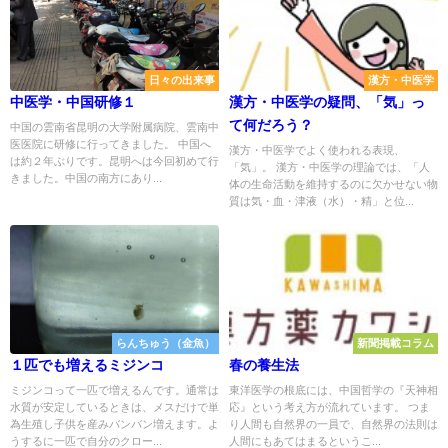
日々の出来事
漢方・中医学
中医学・中国研修１
漢方・中医学の疑問、「気」っ
て何だろう？
中国の雲南省昆明の大学附属病院、雲南中
医医院に研修に行ってきました。 中国へ
漢方・中医学でよく使われる表現、
は約２年ぶりです。昆明へは今回初めて行
「気」。 漢方・中医学の理論では、「人
きました。中国の南方にあり...
体の生命活動を維持するのに欠かせない物
質は気・血・津液（水）・精」と位...
らんちゅう（金魚）
新聞掲載コラム
１匹でも増えるミジンコ
春の養生法
ミジンコって一匹で増えるんです。通常は
東洋医学の根底には、中国哲学の『天神相
水質が安定しているときは、メスだけで単
応』という考え方が流れています。 つま
為生殖し子供を産みバンバン増えます。よ
り人間も自然界の一員で、自然界の法則は
うするに一匹で自分のクロー...
人間にもあてはまるというこ...