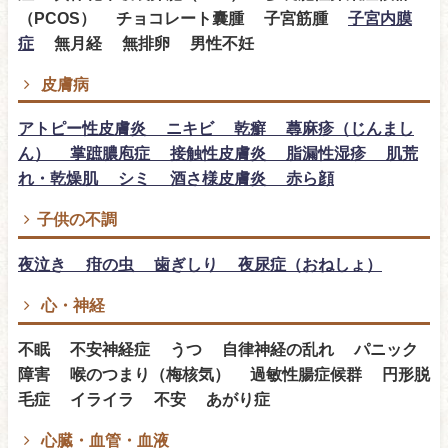
（PCOS） チョコレート囊腫 子宮筋腫
子宮内膜
症
無月経 無排卵 男性不妊
皮膚病
アトピー性皮膚炎 ニキビ 乾癬 蕁麻疹（じんまし
ん） 掌蹠膿庖症 接触性皮膚炎 脂漏性湿疹 肌荒
れ・乾燥肌 シミ 酒さ様皮膚炎 赤ら顔
子供の不調
夜泣き 疳の虫 歯ぎしり 夜尿症（おねしょ）
心・神経
不眠 不安神経症 うつ 自律神経の乱れ パニック
障害 喉のつまり（梅核気） 過敏性腸症候群 円形脱
毛症 イライラ 不安 あがり症
心臓・血管・血液