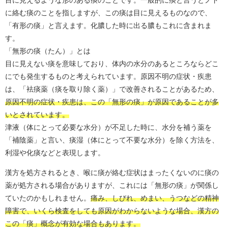
に絡む痰のことを指しますが、この痰は目に見えるものなので、
「有形の痰」と言えます。化膿した時に出る膿もこれに含まれま
す。
「無形の痰（たん）」とは
目に見えない痰を意味しており、体内の水分のあるところならどこ
にでも発生するものと考えられています。原因不明の症状・疾患
は、「袪痰薬（痰を取り除く薬）」で改善されることがあるため、
原因不明の症状・疾患は、この「無形の痰」が原因であることが多
いとされています。
津液（体にとって必要な水分）が不足した時に、水分を補う薬を
「補陰薬」と言い、痰湿（体にとって不要な水分）を除く方法を、
利湿や化痰などと表現します。
漢方を処方されるとき、喉に痰が絡む症状はまったくないのに痰の
薬が処方される場合がありますが、これには「無形の痰」が関係し
ていたのかもしれません。
痛み、しびれ、めまい、うつなどの精神
障害で、いくら検査をしても原因がわからないような場合、漢方の
この「痰」概念が有効な場合もあります。