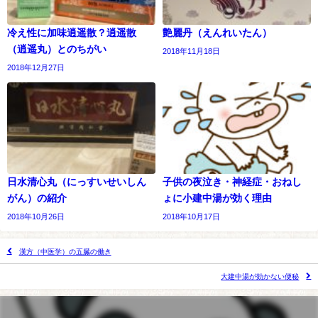
冷え性に加味逍遥散？逍遥散
艶麗丹（えんれいたん）
（逍遥丸）とのちがい
2018年11月18日
2018年12月27日
日水清心丸（にっすいせいしん
子供の夜泣き・神経症・おねし
がん）の紹介
ょに小建中湯が効く理由
2018年10月26日
2018年10月17日
漢方（中医学）の五臓の働き
大建中湯が効かない便秘