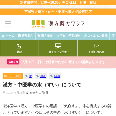
営業時間：9:30〜18:00 /
定休日：月曜・祝日
宮城県大崎市・仙台・栗原の漢方相談専門店
ホーム
店舗案内
漢方相談
不妊・子宝相談
よくあるご質問
電話
オンライン予約
お問い合わせ
7月26日（日）は研修のため16時までの営業となります。
お知らせ
漢方・中医学
水
津液
痰湿
漢方・中医学の水（すい）について
2016年9月11日
2018年10月9日
東洋医学（漢方・中医学）の用語、「気血水」。体を構成する物質
とされていますが、今回はその中の「水（すい）」について。