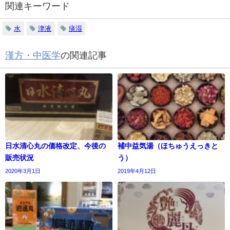
関連キーワード
水
津液
痰湿
漢方・中医学
の関連記事
日水清心丸の価格改定、今後の
補中益気湯（ほちゅうえっきと
販売状況
う）
2020年3月1日
2019年4月12日