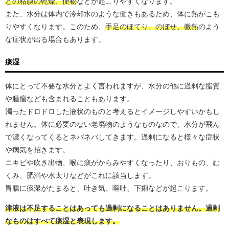
どの粘膜の乾燥、便秘
などが起こりやすくなります。
また、水分は体内で冷却水のような働きもあるため、体に熱がこも
りやすくなります。このため、
手足のほてり、のぼせ、微熱
のよう
な症状が出る場合もあります。
痰湿
体にとって不要な水分とよく言われますが、水分の他に過剰な脂質
や腫瘤なども含まれることもあります。
濁ったドロドロした液状のものと考えるとイメージしやすいかもし
れません。体に必要のない老廃物のようなものなので、水分が飛ん
で濃くなってくるとネバネバしてきます。過剰になると様々な症状
や病気を招きます。
ニキビや吹き出物、喉に痰がからみやすくなったり、おりもの、む
くみ、肥満や水太りなどがこれに該当します。
胃腸に痰湿がたまると、吐き気、嘔吐、下痢などが起こります。
津液は不足することはあっても過剰になることはありません。過剰
なものはすべて痰湿と表現します。