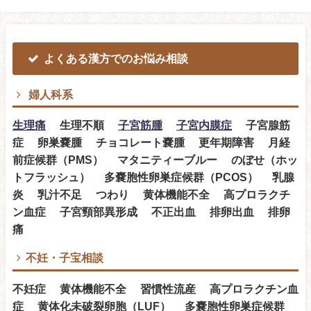
よくある漢方でのお悩み相談
婦人科系
生理痛
生理不順
子宮筋腫
子宮内膜症
子宮腺筋
症 卵巣嚢腫 チョコレート嚢腫 更年期障害 月経
前症候群（PMS） マタニティーブルー のぼせ（ホッ
トフラッシュ） 多嚢胞性卵巣症候群（PCOS） 乳腺
炎 乳汁不足 つわり 黄体機能不全 高プロラクチ
ン血症 子宮頸部異形成 不正出血 排卵出血 排卵
痛
不妊・子宝相談
不妊症 黄体機能不全 習慣性流産 高プロラクチン血
症 黄体化未破裂卵胞（LUF） 多嚢胞性卵巣症候群