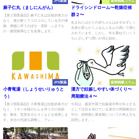
JPS製薬
新聞掲載コラム
麻子仁丸（ましにんがん）
ドライシンドローム〜乾燥症候
群２〜
【第２類医薬品】麻子仁丸は比較的体力が
なく、便が硬くてコロコロしている方の便
生まれたばかりの赤ちゃんはみずみずしく
秘、便秘に伴うのぼせ・湿疹・ふきでも
全身が柔らかくぷるんぷるんの潤いで満た
の・腹部膨満などを改善します...
されています。しかし、年を重ねていくう
ちに少しずつ潤いが消え始め...
JPS製薬
新聞掲載コラム
小青竜湯（しょうせいりゅうと
漢方で妊娠しやすい体づくり〜
う）
周期療法４〜
【第２類医薬品】小青竜湯は比較的体力が
今回は、最近中国で妊娠成功率が向上する
なく、うすい水様のたんを伴う方の花粉
として注目を浴びている漢方の周期療法の
症、鼻炎、気管支ぜんそくなどを改善しま
中の、排卵期と黄体期についての考え方を
す。水分の代謝を調整し、アレ...
説明します。...