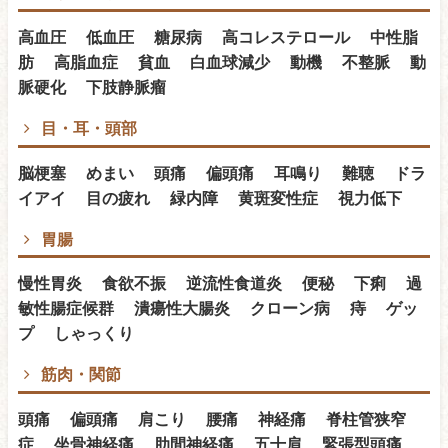
高血圧 低血圧 糖尿病 高コレステロール 中性脂
肪 高脂血症 貧血 白血球減少 動機 不整脈 動
脈硬化 下肢静脈瘤
目・耳・頭部
脳梗塞 めまい 頭痛 偏頭痛 耳鳴り 難聴 ドラ
イアイ 目の疲れ 緑内障 黄斑変性症 視力低下
胃腸
慢性胃炎 食欲不振 逆流性食道炎 便秘 下痢 過
敏性腸症候群 潰瘍性大腸炎 クローン病 痔 ゲッ
プ しゃっくり
筋肉・関節
頭痛 偏頭痛 肩こり 腰痛 神経痛 脊柱管狭窄
症 坐骨神経痛 肋間神経痛 五十肩 緊張型頭痛