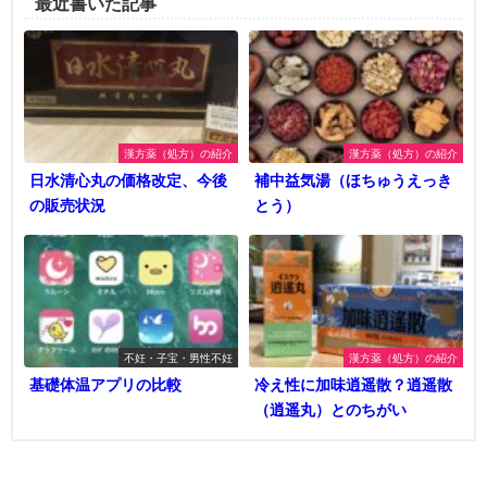
最近書いた記事
漢方薬（処方）の紹介
漢方薬（処方）の紹介
日水清心丸の価格改定、今後
補中益気湯（ほちゅうえっき
の販売状況
とう）
不妊・子宝・男性不妊
漢方薬（処方）の紹介
基礎体温アプリの比較
冷え性に加味逍遥散？逍遥散
（逍遥丸）とのちがい