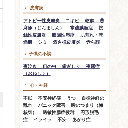
皮膚病
アトピー性皮膚炎 ニキビ 乾癬 蕁
麻疹（じんましん） 掌蹠膿庖症 接
触性皮膚炎 脂漏性湿疹 肌荒れ・乾
燥肌 シミ 酒さ様皮膚炎 赤ら顔
子供の不調
ト
夜泣き 疳の虫 歯ぎしり 夜尿症
（おねしょ）
心・神経
不眠 不安神経症 うつ 自律神経の
乱れ パニック障害 喉のつまり（梅
核気） 過敏性腸症候群 円形脱毛
症 イライラ 不安 あがり症