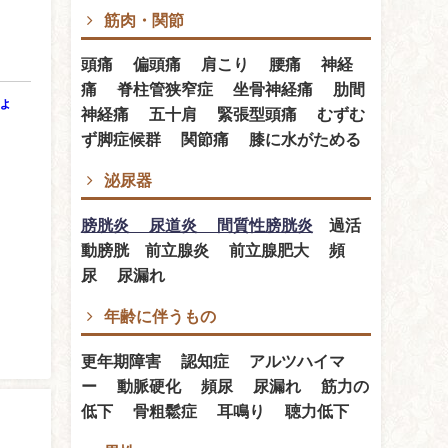
筋肉・関節
頭痛 偏頭痛 肩こり 腰痛 神経
痛 脊柱管狭窄症 坐骨神経痛 肋間
ょ
神経痛 五十肩 緊張型頭痛 むずむ
ず脚症候群 関節痛 膝に水がためる
泌尿器
膀胱炎 尿道炎 間質性膀胱炎
過活
動膀胱 前立腺炎 前立腺肥大 頻
尿 尿漏れ
年齢に伴うもの
更年期障害 認知症 アルツハイマ
ー 動脈硬化 頻尿 尿漏れ 筋力の
低下 骨粗鬆症 耳鳴り 聴力低下