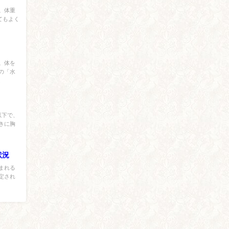
。体重
てもよく
。体を
の「水
.
以下で、
きに胸
状況
まれる
改定され