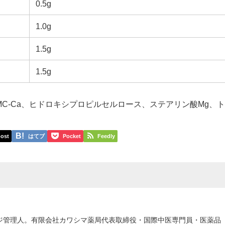
0.5g
1.0g
1.5g
1.5g
C-Ca、ヒドロキシプロピルセルロース、ステアリン酸Mg、
ost
はてブ
Pocket
Feedly
ジ管理人。有限会社カワシマ薬局代表取締役・国際中医専門員・医薬品