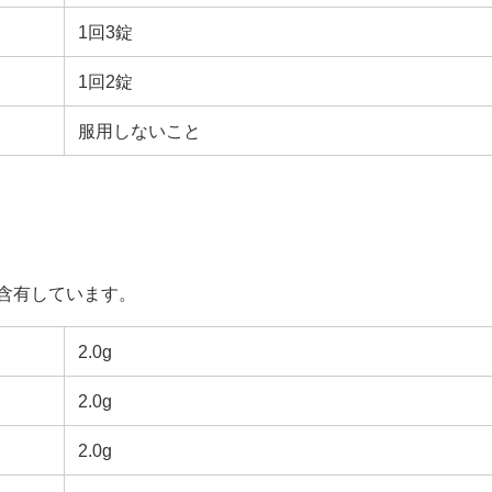
1回3錠
1回2錠
服用しないこと
を含有しています。
2.0g
2.0g
2.0g