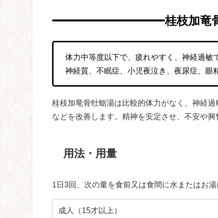
桂枝加竜
体力中等度以下で、疲れやすく、神経過敏
神経質、不眠症、小児夜泣き、夜尿症、眼
桂枝加竜骨牡蛎湯は比較的体力がなく、神経過
などを改善します。精神を安定させ、不安や興
用法・用量
1日3回、次の量を食前又は食間に水またはお
成人（15才以上）