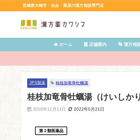
宮城県大崎市・仙台・栗原の漢方相談専門店
ホーム
店舗案内
漢方相
JPS製薬
桂枝加竜骨牡蠣湯
桂枝加竜骨牡蠣湯（けいしか
2018年11月11日
2022年5月21日
第２類医薬品