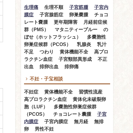
生理痛
生理不順
子宮筋腫
子宮内
膜症
子宮腺筋症 卵巣嚢腫 チョコ
レート嚢腫 更年期障害 月経前症候
群（PMS） マタニティーブルー の
ぼせ（ホットフラッシュ） 多嚢胞性
卵巣症候群（PCOS） 乳腺炎 乳汁
不足 つわり 黄体機能不全 高プロ
ラクチン血症 子宮頸部異形成 不正
出血 排卵出血 排卵痛
不妊・子宝相談
不妊症 黄体機能不全 習慣性流産
高プロラクチン血症 黄体化未破裂卵
胞（LUF） 多嚢胞性卵巣症候群
（PCOS） チョコレート囊腫
子宮
内膜症
子宮内膜症 無月経 無排
卵 男性不妊