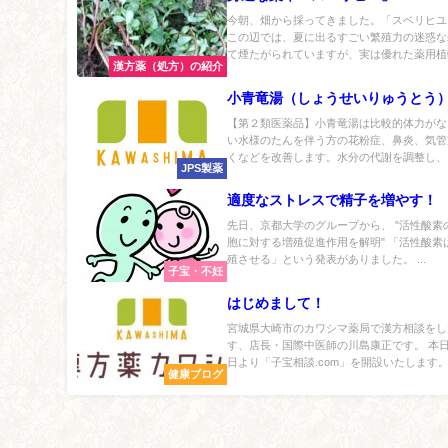
今朝、畑から採ってきました。「スベリヒユ
この辺では、夏に出るすごい繁殖力の迷惑な
て煙たがられていますが、実は優れた薬用植物
漢方薬（処方）の紹介
小青竜湯（しょうせいりゅうとう
【第２類医薬品】小青竜湯は比較的体力がな
い水様のたんを伴う方の花粉症、鼻炎、気管
くなどを改善します。水分の代謝を調整し、ア
JPS製薬
適度なストレスで精子を増やす！
先日、京都大学のグループから、 "活性酸素
胞に対する増殖促進作用を解明" 「活性酸素
殖させる」という発表がありました。 ...
子宝・不妊
はじめまして！
宮城県大崎市のカワシマ薬局で漢方相談をし
す、店長・国際中医師の川島康正です。 本
日より「子宝相談.com」を開設いたします。.
健康ブログ