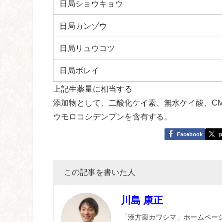
日局ショウキョウ
日局カンゾウ
日局リュウコツ
日局ボレイ
上記生薬量に相当する
添加物として、二酸化ケイ素、無水ケイ酸、CM
ウモロコシデンプンを含有する。
Facebook
p
この記事を書いた人
川島 康正
「漢方薬カワシマ」ホームペー