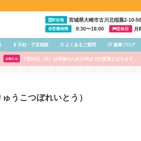
宮城県大崎市古川北稲葉2-10-5
所在地
9:30〜18:00
月
営業時間
定休日
談
不妊・子宝相談
よくあるご質問
健康ブログ
7月26日（日）は研修のため16時までの営業となります。
お知らせ
りゅうこつぼれいとう）