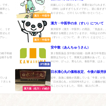
」です。
妊娠しにくい原因として、体重があげられます
雑草とし
（BMI）は多すぎてもダメですし、逆に低すぎ
。...
ありません。 どのくらいが良いかというと...
漢方・中医学
）
漢方・中医学の水（すい）について
く、うす
東洋医学（漢方・中医学）の用語、「気血水」
支ぜんそ
構成する物質とされていますが、今回はその中
レ...
（すい）」について。 水（すい）とは ひとこ..
漢方・中医学
安中散（あんちゅうさん）
の精子幹細
第２類医薬品 安中散の効能・効果 体力中等度
は精子を増
腹部は力がなくて、胃痛又は腹痛があって、と
やけや、げっぷ、胃もたれ、食欲不振、はき...
JPS製薬
日水清心丸の価格改定、今後の販売
ていま
近年、急激に価格が高騰している「牛黄」が含
日７月１８
「日水清心丸」が2020年4月より、 に価格が
..
ることになりました。 現在、値上げに伴...
漢方薬（処方）の紹介