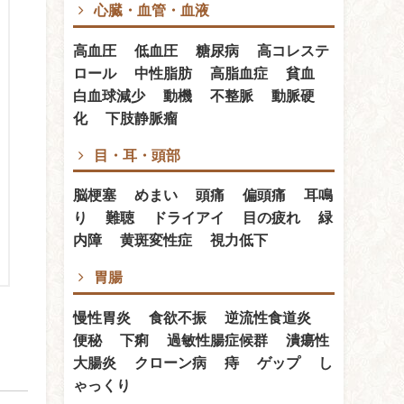
心臓・血管・血液
高血圧 低血圧 糖尿病 高コレステ
ロール 中性脂肪 高脂血症 貧血
白血球減少 動機 不整脈 動脈硬
化 下肢静脈瘤
目・耳・頭部
脳梗塞 めまい 頭痛 偏頭痛 耳鳴
り 難聴 ドライアイ 目の疲れ 緑
内障 黄斑変性症 視力低下
胃腸
慢性胃炎 食欲不振 逆流性食道炎
便秘 下痢 過敏性腸症候群 潰瘍性
大腸炎 クローン病 痔 ゲップ し
ゃっくり