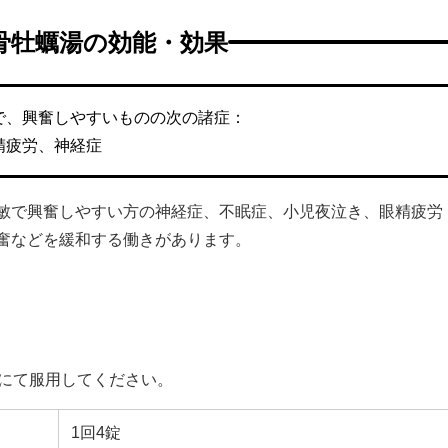
骨牡蠣湯の効能・効果
で、興奮しやすいものの次の諸症：
精疲労、神経症
敏で興奮しやすい方の神経症、不眠症、小児夜泣き、眼精疲労
奮などを緩和する働きがあります。
湯にて服用してください。
1回4錠