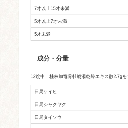
7才以上15才未満
5才以上7才未満
5才未満
成分・分量
12錠中 桂枝加竜骨牡蛎湯乾燥エキス散2.7g
日局ケイヒ
日局シャクヤク
日局タイソウ