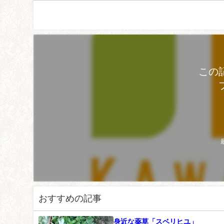
この
おすすめの記事
身近な薬草「スベリヒユ」