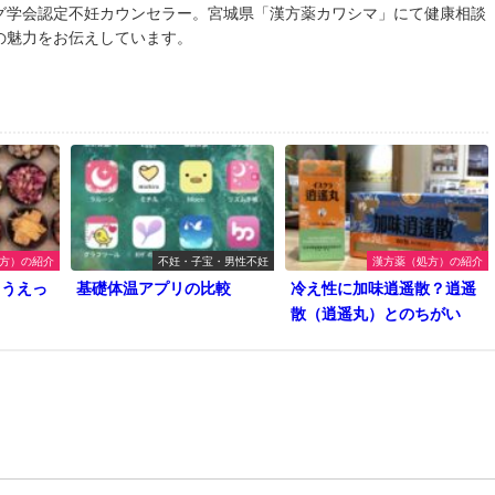
グ学会認定不妊カウンセラー。宮城県「漢方薬カワシマ」にて健康相談
の魅力をお伝えしています。
方）の紹介
不妊・子宝・男性不妊
漢方薬（処方）の紹介
ゅうえっ
基礎体温アプリの比較
冷え性に加味逍遥散？逍遥
散（逍遥丸）とのちがい