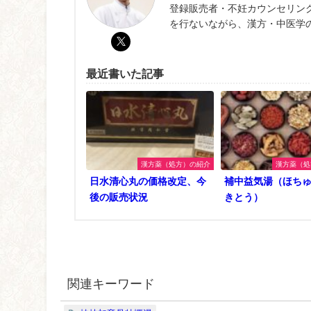
登録販売者・不妊カウンセリン
を行ないながら、漢方・中医学
最近書いた記事
漢方薬（処方）の紹介
漢方薬（処
日水清心丸の価格改定、今
補中益気湯（ほち
後の販売状況
きとう）
関連キーワード