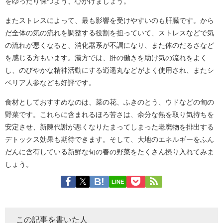
をゆったり保つよう、心がけましょう。
またストレスによって、最も影響を受けやすいのも肝臓です。から
だ全体の気の流れを調整する役割を担っていて、ストレスなどで気
の流れが悪くなると、消化器系が不調になり、また体のだるさなど
を感じる方もいます。漢方では、肝の働きを助け気の流れをよく
し、のびやかな精神活動にする逍遥丸などがよく使用され、またシ
ベリア人参なども好評です。
食材としておすすめなのは、菜の花、ふきのとう、ウドなどの旬の
野菜です。これらに含まれるほろ苦さは、余分な熱を取り気持ちを
安定させ、新陳代謝が悪くなりたまってしまった老廃物を排出する
デトックス効果も期待できます。そして、大地のエネルギーをふん
だんに含有している新鮮な旬の春の野菜をたくさん摂り入れてみま
しょう。
LINE
この記事を書いた人