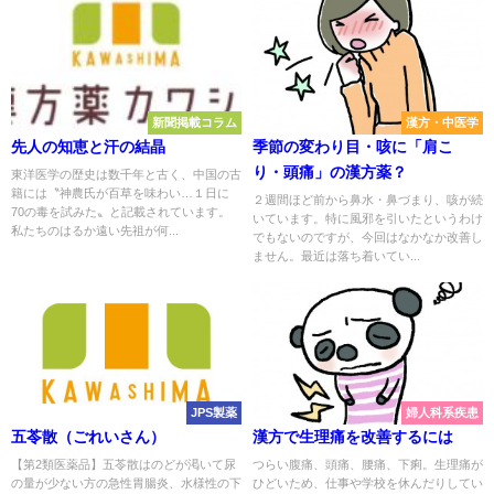
新聞掲載コラム
漢方・中医学
先人の知恵と汗の結晶
季節の変わり目・咳に「肩こ
り・頭痛」の漢方薬？
東洋医学の歴史は数千年と古く、中国の古
籍には〝神農氏が百草を味わい…１日に
２週間ほど前から鼻水・鼻づまり、咳が続
70の毒を試みた〟と記載されています。
いています。特に風邪を引いたというわけ
私たちのはるか遠い先祖が何...
でもないのですが、今回はなかなか改善し
ません。最近は落ち着いてい...
JPS製薬
婦人科系疾患
五苓散（ごれいさん）
漢方で生理痛を改善するには
【第2類医薬品】五苓散はのどが渇いて尿
つらい腹痛、頭痛、腰痛、下痢。生理痛が
の量が少ない方の急性胃腸炎、水様性の下
ひどいため、仕事や学校を休んだりしてい