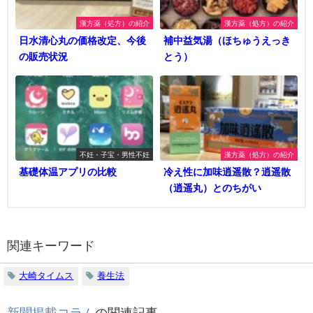
漢方薬（処方）の紹介
漢方薬（処方）の紹介
日水清心丸の価格改定、今後
補中益気湯（ほちゅうえっき
の販売状況
とう）
不妊・子宝・男性不妊
漢方薬（処方）の紹介
基礎体温アプリの比較
冷え性に加味逍遥散？逍遥散
（逍遥丸）とのちがい
関連キーワード
大崎タイムス
養生法