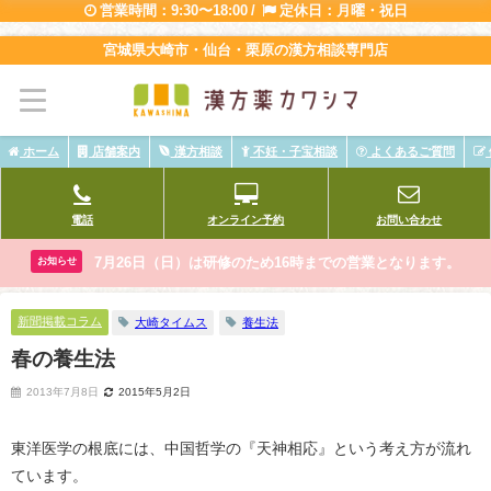
営業時間：9:30〜18:00 /
定休日：月曜・祝日
宮城県大崎市・仙台・栗原の漢方相談専門店
ホーム
店舗案内
漢方相談
不妊・子宝相談
よくあるご質問
電話
オンライン予約
お問い合わせ
7月26日（日）は研修のため16時までの営業となります。
お知らせ
新聞掲載コラム
大崎タイムス
養生法
春の養生法
2013年7月8日
2015年5月2日
東洋医学の根底には、中国哲学の『天神相応』という考え方が流れ
ています。