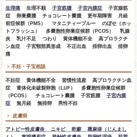
生理痛
生理不順
子宮筋腫
子宮内膜症
子宮腺筋
症 卵巣嚢腫 チョコレート嚢腫 更年期障害 月経
前症候群（PMS） マタニティーブルー のぼせ（ホッ
トフラッシュ） 多嚢胞性卵巣症候群（PCOS） 乳腺
炎 乳汁不足 つわり 黄体機能不全 高プロラクチ
ン血症 子宮頸部異形成 不正出血 排卵出血 排卵
痛
不妊・子宝相談
不妊症 黄体機能不全 習慣性流産 高プロラクチン血
症 黄体化未破裂卵胞（LUF） 多嚢胞性卵巣症候群
（PCOS） チョコレート囊腫 子宮筋腫
子宮内膜
症
無月経 無排卵 男性不妊
皮膚病
アトピー性皮膚炎 ニキビ 乾癬 蕁麻疹（じんまし
ん） 掌蹠膿庖症 接触性皮膚炎 脂漏性湿疹 肌荒