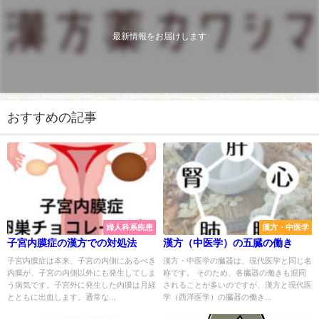
最新情報をお届けします
おすすめの記事
婦人科系疾患
漢方・中医学
子宮内膜症の漢方での対処法
漢方（中医学）の五臓の働き
子宮内膜症は本来、子宮の内側にあるべき
漢方・中医学の臓器は、現代医学と同じ名
内膜が、子宮の内側以外にも発生してしま
称です。 そのため、各臓器の働きも混同
う病気です。子宮外に発生した内膜は月経
されることが多いのですが、漢方と現代医
とともに出血します。通常な...
学（西洋医学）の臓器の働き...