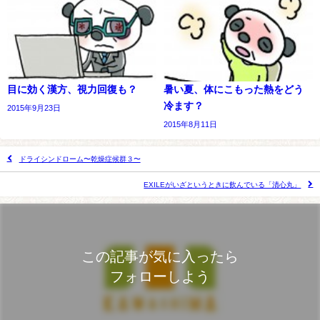
目に効く漢方、視力回復も？
暑い夏、体にこもった熱をどう
冷ます？
2015年9月23日
2015年8月11日
ドライシンドローム〜乾燥症候群３〜
EXILEがいざというときに飲んでいる「清心丸」
この記事が気に入ったら
フォローしよう