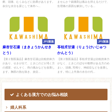
痢、頭痛、むくみなどに効果があります。
ませんか？鎮痛剤は痛みを抑えるだけで、
余分な水分を尿として体外へ...
生理痛の原因を解決している...
JPS製薬
JPS製薬
麻杏甘石湯（まきょうかんせき
苓桂朮甘湯（りょうけいじゅつ
とう）
かんとう）
【第２類医薬品】麻杏甘石湯は比較的体力
【第２類医薬品】苓桂朮甘湯は比較的体力
があり、せきが出て、ときにのどが渇く方
がなく、ときにのぼせや動悸がある方のめ
の感冒、ぜんそく、痔の痛みなどを改善し
まい、頭痛､耳鳴り、神経症などを改善し
ます。胸部の熱を除き、炎症...
ます。特に上半身の水分の代...
よくある漢方でのお悩み相談
婦人科系