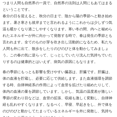
つまり人間も自然界の一員で、自然界の法則は人間にもあてはまる
ということです。
春分の日を迎えると、秋分の日まで、陰から陽の季節へと動き始め
ます。暑さ寒さも彼岸までと言われるようにこれからは少しずつ気
温も暖かくなり過ごしやすくなります。寒い冬の間、内へと秘めら
れたエネルギーが外に向かって発散する時で、春は発生の季節とも
言われます。全てのものが芽を吹き出し活動的になるため、私たち
人間も外に出て、散歩をしたりのびのびと体を動かしてみましょ
う。この春の気に逆らって、じっとしていたり沈んだ気持ちでいた
りするのは健康的とはいえず、病気の原因にもなります。
春の季節にもっとも影響を受けやすい臓器は、肝臓です。肝臓は、
体の血液を貯蔵し、必要に応じて供給します。また血液循環を調節
する時、自律神経系の作用によって血管を拡げたり縮めたりして、
体内の血液の量を調節しています。しかし、気温の温度差が激しい
季節の変わり目などは、血管の拡張、収縮も激しく変動し、自律神
経も乱れやすくなります。なるべく、早寝、早起きをし、外で体を
のびのびと動かしてたまっているエネルギーを外に発散し、気持ち