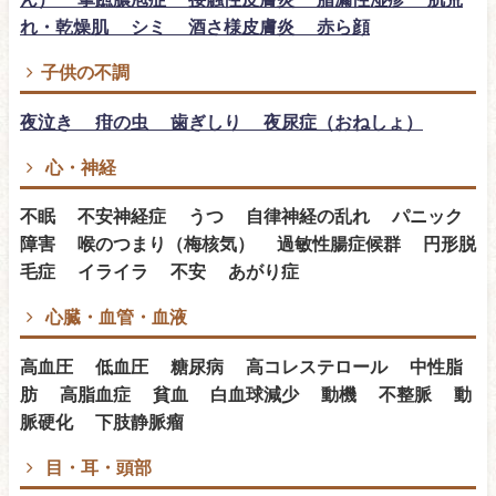
れ・乾燥肌 シミ 酒さ様皮膚炎 赤ら顔
子供の不調
夜泣き 疳の虫 歯ぎしり 夜尿症（おねしょ）
心・神経
不眠 不安神経症 うつ 自律神経の乱れ パニック
障害 喉のつまり（梅核気） 過敏性腸症候群 円形脱
毛症 イライラ 不安 あがり症
心臓・血管・血液
高血圧 低血圧 糖尿病 高コレステロール 中性脂
肪 高脂血症 貧血 白血球減少 動機 不整脈 動
脈硬化 下肢静脈瘤
目・耳・頭部