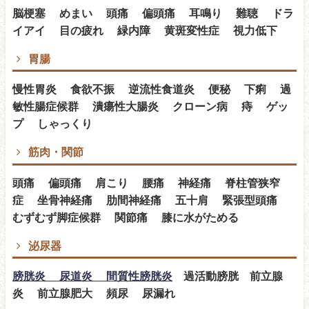
脳梗塞 めまい 頭痛 偏頭痛 耳鳴り 難聴 ドラ
イアイ 目の疲れ 緑内障 黄斑変性症 視力低下
胃腸
慢性胃炎 食欲不振 逆流性食道炎 便秘 下痢 過
敏性腸症候群 潰瘍性大腸炎 クローン病 痔 ゲッ
プ しゃっくり
筋肉・関節
頭痛 偏頭痛 肩こり 腰痛 神経痛 脊柱管狭窄
症 坐骨神経痛 肋間神経痛 五十肩 緊張型頭痛
むずむず脚症候群 関節痛 膝に水がためる
泌尿器
膀胱炎 尿道炎 間質性膀胱炎
過活動膀胱 前立腺
炎 前立腺肥大 頻尿 尿漏れ