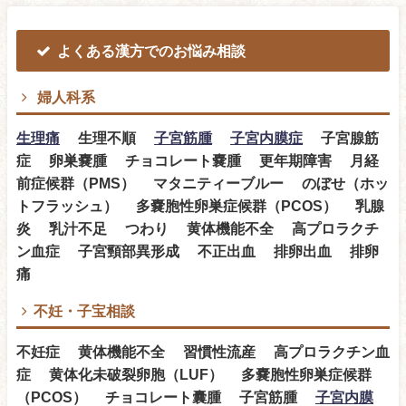
よくある漢方でのお悩み相談
婦人科系
生理痛
生理不順
子宮筋腫
子宮内膜症
子宮腺筋
症 卵巣嚢腫 チョコレート嚢腫 更年期障害 月経
前症候群（PMS） マタニティーブルー のぼせ（ホッ
トフラッシュ） 多嚢胞性卵巣症候群（PCOS） 乳腺
炎 乳汁不足 つわり 黄体機能不全 高プロラクチ
ン血症 子宮頸部異形成 不正出血 排卵出血 排卵
痛
不妊・子宝相談
不妊症 黄体機能不全 習慣性流産 高プロラクチン血
症 黄体化未破裂卵胞（LUF） 多嚢胞性卵巣症候群
（PCOS） チョコレート囊腫 子宮筋腫
子宮内膜