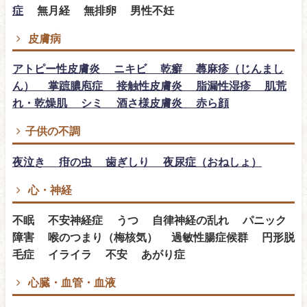
症
無月経 無排卵 男性不妊
皮膚病
アトピー性皮膚炎 ニキビ 乾癬 蕁麻疹（じんまし
ん） 掌蹠膿庖症 接触性皮膚炎 脂漏性湿疹 肌荒
れ・乾燥肌 シミ 酒さ様皮膚炎 赤ら顔
子供の不調
夜泣き 疳の虫 歯ぎしり 夜尿症（おねしょ）
心・神経
不眠 不安神経症 うつ 自律神経の乱れ パニック
障害 喉のつまり（梅核気） 過敏性腸症候群 円形脱
毛症 イライラ 不安 あがり症
心臓・血管・血液