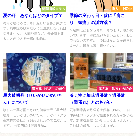
新聞掲載コラム
漢方・中医学
夏の汗 あなたはどのタイプ？
季節の変わり目・咳に「肩こ
り・頭痛」の漢方薬？
梅雨が明けると、毎日厳しい暑さが続きま
す。熱中症や脱水症状には注意しなければ
２週間ほど前から鼻水・鼻づまり、咳が続
なりません。 人間や馬など、長距離を走
いています。特に風邪を引いたというわけ
ることができる一部の動物に...
でもないのですが、今回はなかなか改善し
ません。最近は落ち着いてい...
漢方薬（処方）の紹介
漢方薬（処方）の紹介
星火睛明丹（せいかせいめいた
冷え性に加味逍遥散？逍遥散
ん）について
（逍遥丸）とのちがい
珍しい生薬が配合された健康食品「星火睛
更年期障害や月経前症候群（PMS）、自
明丹（せいかせいめいたん）」がイスクラ
律神経のトラブルで服用される方が多い処
産業株式会社から発売されたのでご紹介し
方、加味逍遥散（かみしょうようさん）。
ます。 分類的には健康食品...
これは逍遥丸（しょうようが...