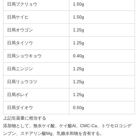
日局ブクリョウ
1.50g
日局ケイヒ
1.50g
日局オウゴン
1.25g
日局タイソウ
1.25g
日局ショウキョウ
0.40g
日局ニンジン
1.25g
日局リュウコツ
1.25g
日局ボレイ
1.25g
日局ダイオウ
0.50g
上記生薬量に相当する
添加物として、無水ケイ酸、ケイ酸Al、CMC-Ca、トウモロコシデ
ンプン、ステアリン酸Mg、乳糖水和物を含有する。