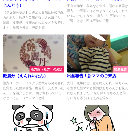
じんとう）
子宮や卵巣、睾丸など生殖に関わる臓器は
漢方・中医学ではどのようにとらえられて
【第２類医薬品】白虎加人参湯は比較的体
いるのでしょうか。 漢方・中医学でいう
力があり、熱感と口渇が強い方のほてり、
「腎」とは、西洋医学の「腎...
湿疹・皮膚炎、皮膚のかゆみなどを改善し
ます。熱感を抑え、炎症を鎮...
漢方薬（処方）の紹介
出産報告
艶麗丹（えんれいたん）
出産報告！新ママのご来店
漢方メーカー、イスクラ産業から発売され
先日、無事にご出産を終えられ、赤ちゃん
た変わった健康食品「艶麗丹（えんれいた
を連れた新ママと新おばあちゃんがお見え
ん）」を紹介します。 何が変わっている
になられました。 光り輝く赤ちゃんと周
かというと、（ハシマユと呼...
りに寄り添うほほえみを浮か...