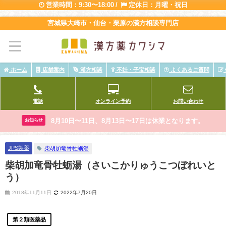
営業時間：9:30〜18:00 /
定休日：月曜・祝日
宮城県大崎市・仙台・栗原の漢方相談専門店
ホーム
店舗案内
漢方相談
不妊・子宝相談
よくあるご質問
電話
オンライン予約
お問い合わせ
8月10日〜11日、8月13日〜17日は休業となります。
お知らせ
JPS製薬
柴胡加竜骨牡蛎湯
柴胡加竜骨牡蛎湯（さいこかりゅうこつぼれいと
う）
2018年11月11日
2022年7月20日
第２類医薬品