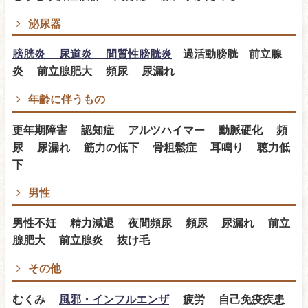
泌尿器
膀胱炎 尿道炎 間質性膀胱炎
過活動膀胱 前立腺
炎 前立腺肥大 頻尿 尿漏れ
年齢に伴うもの
更年期障害 認知症 アルツハイマー 動脈硬化 頻
尿 尿漏れ 筋力の低下 骨粗鬆症 耳鳴り 聴力低
下
男性
男性不妊 精力減退 夜間頻尿 頻尿 尿漏れ 前立
腺肥大 前立腺炎 抜け毛
その他
むくみ
風邪・インフルエンザ
疲労 自己免疫疾患