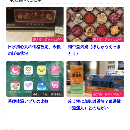
漢方薬（処方）の紹介
漢方薬（処方）の紹介
日水清心丸の価格改定、今後
補中益気湯（ほちゅうえっき
の販売状況
とう）
不妊・子宝・男性不妊
漢方薬（処方）の紹介
基礎体温アプリの比較
冷え性に加味逍遥散？逍遥散
（逍遥丸）とのちがい