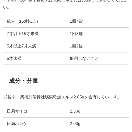
い。
成人（15才以上）
1回4錠
7才以上15才未満
1回3錠
5才以上7才未満
1回2錠
5才未満
服用しないこと
成分・分量
12錠中 柴胡加竜骨牡蛎湯乾燥エキス2.05gを含有しています。
日局サイコ
2.50g
日局ハンゲ
2.00g