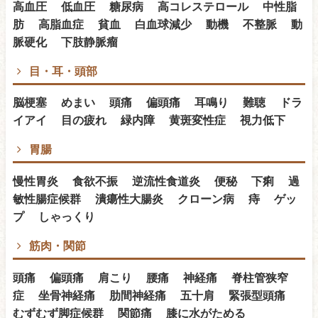
高血圧 低血圧 糖尿病 高コレステロール 中性脂
肪 高脂血症 貧血 白血球減少 動機 不整脈 動
脈硬化 下肢静脈瘤
目・耳・頭部
脳梗塞 めまい 頭痛 偏頭痛 耳鳴り 難聴 ドラ
イアイ 目の疲れ 緑内障 黄斑変性症 視力低下
胃腸
慢性胃炎 食欲不振 逆流性食道炎 便秘 下痢 過
敏性腸症候群 潰瘍性大腸炎 クローン病 痔 ゲッ
プ しゃっくり
筋肉・関節
頭痛 偏頭痛 肩こり 腰痛 神経痛 脊柱管狭窄
症 坐骨神経痛 肋間神経痛 五十肩 緊張型頭痛
むずむず脚症候群 関節痛 膝に水がためる