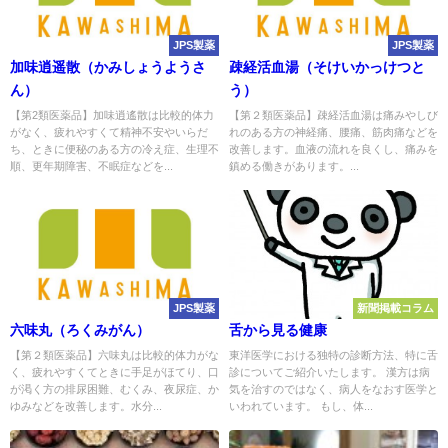
JPS製薬
JPS製薬
加味逍遥散（かみしょうようさ
疎経活血湯（そけいかっけつと
ん）
う）
【第2類医薬品】加味逍遙散は比較的体力
【第２類医薬品】疎経活血湯は痛みやしび
がなく、疲れやすくて精神不安やいらだ
れのある方の神経痛、腰痛、筋肉痛などを
ち、ときに便秘のある方の冷え症、生理不
改善します。血液の流れを良くし、痛みを
順、更年期障害、不眠症などを...
鎮める働きがあります。...
JPS製薬
新聞掲載コラム
六味丸（ろくみがん）
舌から見る健康
【第２類医薬品】六味丸は比較的体力がな
東洋医学における独特の診断方法、特に舌
く、疲れやすくてときに手足がほてり、口
診についてご紹介いたします。 漢方は病
が渇く方の排尿困難、むくみ、夜尿症、か
気を治すのではなく、病人をなおす医学と
ゆみなどを改善します。水分...
いわれています。 もし、体...