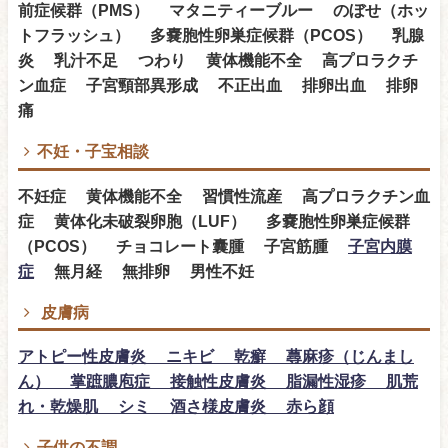
前症候群（PMS） マタニティーブルー のぼせ（ホッ
トフラッシュ） 多嚢胞性卵巣症候群（PCOS） 乳腺
炎 乳汁不足 つわり 黄体機能不全 高プロラクチ
ン血症 子宮頸部異形成 不正出血 排卵出血 排卵
痛
不妊・子宝相談
不妊症 黄体機能不全 習慣性流産 高プロラクチン血
症 黄体化未破裂卵胞（LUF） 多嚢胞性卵巣症候群
（PCOS） チョコレート囊腫 子宮筋腫
子宮内膜
症
無月経 無排卵 男性不妊
皮膚病
アトピー性皮膚炎 ニキビ 乾癬 蕁麻疹（じんまし
ん） 掌蹠膿庖症 接触性皮膚炎 脂漏性湿疹 肌荒
れ・乾燥肌 シミ 酒さ様皮膚炎 赤ら顔
子供の不調