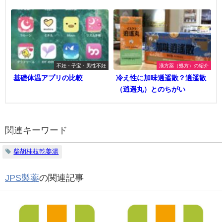
不妊・子宝・男性不妊
漢方薬（処方）の紹介
基礎体温アプリの比較
冷え性に加味逍遥散？逍遥散
（逍遥丸）とのちがい
関連キーワード
柴胡桂枝乾姜湯
JPS製薬
の関連記事