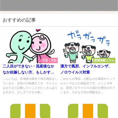
おすすめの記事
子宝・不妊
新聞掲載コラム
二人目ができない・流産後なか
漢方で風邪、インフルエンザ、
なか妊娠しない方、もしかする
ノロウイルス対策
と潜在性高プロラクチン血症？
こんにちは、宮城県大崎市で漢方相談をし
これからの季節、心配なのが風邪やインフ
ています、店長の川島康正です。サイトに
ルエンザなどの感染症です。とくに今年
はまだまだ記載したいことがたくさんあり
は、新型ノロウイルスの流行が懸念されて
ますので、少しずつですが制...
います。小さな子供や受験生が...