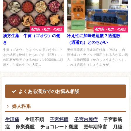
漢方薬（処方）の紹介
漢方薬（処方）の紹介
漢方生薬 牛黄（ゴオウ）の働
冷え性に加味逍遥散？逍遥散
き
（逍遥丸）とのちがい
牛黄（ゴオウ）とは ウシの胆のう中にで
更年期障害や月経前症候群（PMS）、自
きた結石を乾燥したものです（胆石）。こ
律神経のトラブルで服用される方が多い処
の胆石が発見できるのはウシ1000頭に1頭
方、加味逍遥散（かみしょうようさん）。
ほど。生薬の中でも大変...
これは逍遥丸（しょうようが...
よくある漢方でのお悩み相談
婦人科系
生理痛
生理不順
子宮筋腫
子宮内膜症
子宮腺筋
症 卵巣嚢腫 チョコレート嚢腫 更年期障害 月経