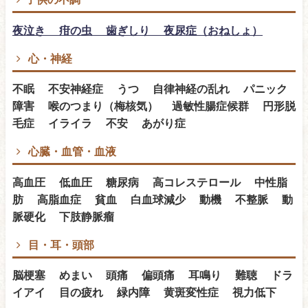
夜泣き 疳の虫 歯ぎしり 夜尿症（おねしょ）
心・神経
不眠 不安神経症 うつ 自律神経の乱れ パニック
障害 喉のつまり（梅核気） 過敏性腸症候群 円形脱
毛症 イライラ 不安 あがり症
心臓・血管・血液
高血圧 低血圧 糖尿病 高コレステロール 中性脂
肪 高脂血症 貧血 白血球減少 動機 不整脈 動
脈硬化 下肢静脈瘤
目・耳・頭部
脳梗塞 めまい 頭痛 偏頭痛 耳鳴り 難聴 ドラ
イアイ 目の疲れ 緑内障 黄斑変性症 視力低下