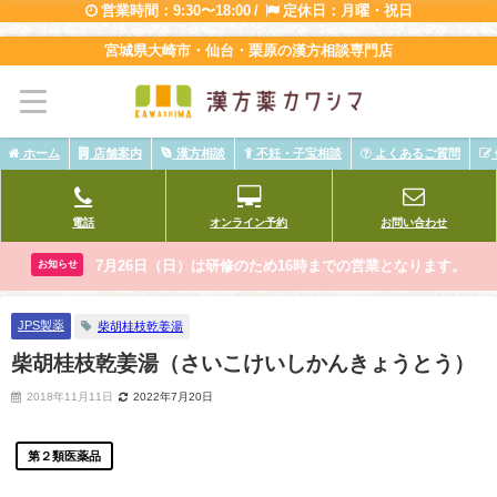
営業時間：9:30〜18:00 /
定休日：月曜・祝日
宮城県大崎市・仙台・栗原の漢方相談専門店
ホーム
店舗案内
漢方相談
不妊・子宝相談
よくあるご質問
電話
オンライン予約
お問い合わせ
7月26日（日）は研修のため16時までの営業となります。
お知らせ
JPS製薬
柴胡桂枝乾姜湯
柴胡桂枝乾姜湯（さいこけいしかんきょうとう）
2018年11月11日
2022年7月20日
第２類医薬品