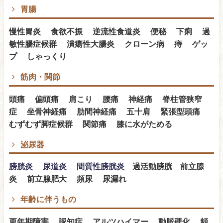
胃腸
慢性胃炎 食欲不振 逆流性食道炎 便秘 下痢 過
敏性腸症候群 潰瘍性大腸炎 クローン病 痔 ゲッ
プ しゃっくり
筋肉・関節
頭痛 偏頭痛 肩こり 腰痛 神経痛 脊柱管狭窄
症 坐骨神経痛 肋間神経痛 五十肩 緊張型頭痛
むずむず脚症候群 関節痛 膝に水がためる
泌尿器
膀胱炎 尿道炎 間質性膀胱炎
過活動膀胱 前立腺
炎 前立腺肥大 頻尿 尿漏れ
年齢に伴うもの
更年期障害 認知症 アルツハイマー 動脈硬化 頻