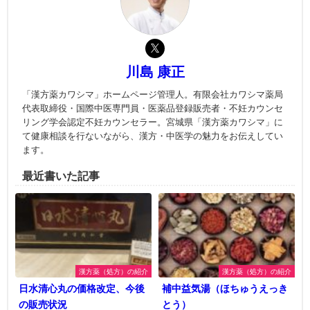
川島 康正
「漢方薬カワシマ」ホームページ管理人。有限会社カワシマ薬局
代表取締役・国際中医専門員・医薬品登録販売者・不妊カウンセ
リング学会認定不妊カウンセラー。宮城県「漢方薬カワシマ」に
て健康相談を行ないながら、漢方・中医学の魅力をお伝えしてい
ます。
最近書いた記事
漢方薬（処方）の紹介
漢方薬（処方）の紹介
日水清心丸の価格改定、今後
補中益気湯（ほちゅうえっき
の販売状況
とう）