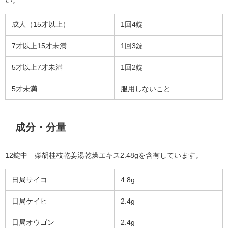
成人（15才以上）
1回4錠
7才以上15才未満
1回3錠
5才以上7才未満
1回2錠
5才未満
服用しないこと
成分・分量
12錠中 柴胡桂枝乾姜湯乾燥エキス2.48gを含有しています。
日局サイコ
4.8g
日局ケイヒ
2.4g
日局オウゴン
2.4g