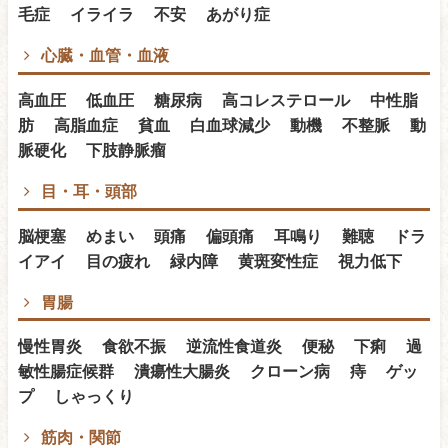
毛症 イライラ 不安 あがり症
心臓・血管・血液
高血圧 低血圧 糖尿病 高コレステロール 中性脂
肪 高脂血症 貧血 白血球減少 動機 不整脈 動
脈硬化 下肢静脈瘤
目・耳・頭部
脳梗塞 めまい 頭痛 偏頭痛 耳鳴り 難聴 ドラ
イアイ 目の疲れ 緑内障 黄斑変性症 視力低下
胃腸
慢性胃炎 食欲不振 逆流性食道炎 便秘 下痢 過
敏性腸症候群 潰瘍性大腸炎 クローン病 痔 ゲッ
プ しゃっくり
筋肉・関節