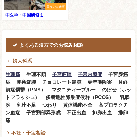
日々の出来事
中医学・中国研修１
よくある漢方でのお悩み相談
婦人科系
生理痛
生理不順
子宮筋腫
子宮内膜症
子宮腺筋
症 卵巣嚢腫 チョコレート嚢腫 更年期障害 月経
前症候群（PMS） マタニティーブルー のぼせ（ホッ
トフラッシュ） 多嚢胞性卵巣症候群（PCOS） 乳腺
炎 乳汁不足 つわり 黄体機能不全 高プロラクチ
ン血症 子宮頸部異形成 不正出血 排卵出血 排卵
痛
不妊・子宝相談