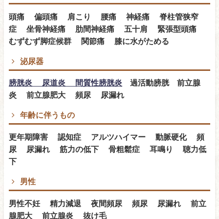
頭痛 偏頭痛 肩こり 腰痛 神経痛 脊柱管狭窄
症 坐骨神経痛 肋間神経痛 五十肩 緊張型頭痛
むずむず脚症候群 関節痛 膝に水がためる
泌尿器
膀胱炎 尿道炎 間質性膀胱炎
過活動膀胱 前立腺
炎 前立腺肥大 頻尿 尿漏れ
年齢に伴うもの
更年期障害 認知症 アルツハイマー 動脈硬化 頻
尿 尿漏れ 筋力の低下 骨粗鬆症 耳鳴り 聴力低
下
男性
男性不妊 精力減退 夜間頻尿 頻尿 尿漏れ 前立
腺肥大 前立腺炎 抜け毛