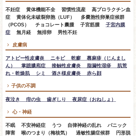
不妊症 黄体機能不全 習慣性流産 高プロラクチン血
症 黄体化未破裂卵胞（LUF） 多嚢胞性卵巣症候群
（PCOS） チョコレート囊腫 子宮筋腫
子宮内膜
症
無月経 無排卵 男性不妊
皮膚病
アトピー性皮膚炎 ニキビ 乾癬 蕁麻疹（じんまし
ん） 掌蹠膿庖症 接触性皮膚炎 脂漏性湿疹 肌荒
れ・乾燥肌 シミ 酒さ様皮膚炎 赤ら顔
子供の不調
夜泣き 疳の虫 歯ぎしり 夜尿症（おねしょ）
心・神経
不眠 不安神経症 うつ 自律神経の乱れ パニック
障害 喉のつまり（梅核気） 過敏性腸症候群 円形脱