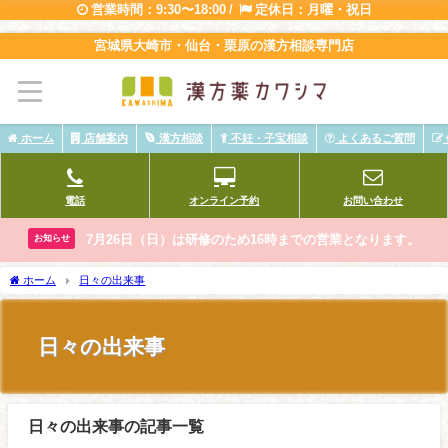
営業時間：9:30〜18:00 /
定休日：月曜・祝日
宮城県大崎市・仙台・栗原の漢方相談専門店
ホーム
店舗案内
漢方相談
不妊・子宝相談
よくあるご質問
電話
オンライン予約
お問い合わせ
7月26日（日）は研修のため16時までの営業となります。
お知らせ
ホーム
日々の出来事
日々の出来事
日々の出来事の記事一覧