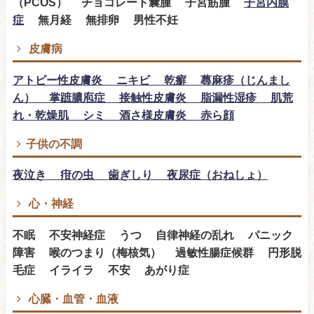
（PCOS） チョコレート囊腫 子宮筋腫
子宮内膜
症
無月経 無排卵 男性不妊
皮膚病
アトピー性皮膚炎 ニキビ 乾癬 蕁麻疹（じんまし
ん） 掌蹠膿庖症 接触性皮膚炎 脂漏性湿疹 肌荒
れ・乾燥肌 シミ 酒さ様皮膚炎 赤ら顔
子供の不調
夜泣き 疳の虫 歯ぎしり 夜尿症（おねしょ）
心・神経
不眠 不安神経症 うつ 自律神経の乱れ パニック
障害 喉のつまり（梅核気） 過敏性腸症候群 円形脱
毛症 イライラ 不安 あがり症
心臓・血管・血液