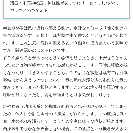
諸症：不安神経症，神経性胃炎，つわり，せき，しわがれ
声，のどのつかえ感
半夏厚朴湯は気の流れを整える働き、余計な水分を取り除く働きを
持つ漢方薬です。分類上、漢方薬の中で理気剤というものに分類さ
れます。これは気の流れを整えるという働きの漢方薬という意味で
すが、関連深いのはストレスです。
すごく嫌なことがあったときや恐怖を感じたとき、不安なことがあ
ったときは胸が締めつけられる感じが起こります。同時に呼吸が浅
くなったり、吐き気がすることも。このような状態は漢方では肝気
鬱結（かんきうっけつ）といい、気の流れが滞り胸のあたりに気の
塊ができてしまった状態と考えます。この気の塊が肺を圧迫すると
呼吸が浅くなったり、胃を圧迫すると吐き気がおこります。
肺や脾胃（消化器系）の機能が乱れると水分代謝が低下してしまう
ため、体内に余計な水分の「痰湿」が作られます。この痰湿は気・
血・水の流れを滞らせてしまうため全身に様々な症状が現れます。
西洋医学でなかなか改善しない場合、この痰湿という概念が大きく