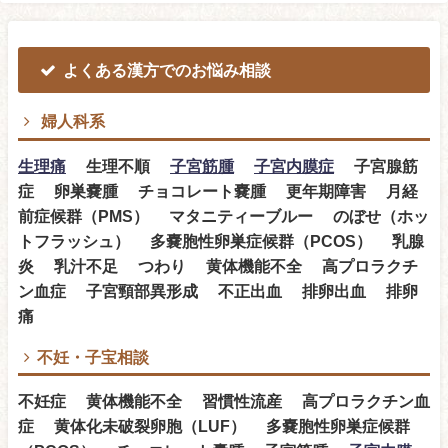
よくある漢方でのお悩み相談
婦人科系
生理痛
生理不順
子宮筋腫
子宮内膜症
子宮腺筋
症 卵巣嚢腫 チョコレート嚢腫 更年期障害 月経
前症候群（PMS） マタニティーブルー のぼせ（ホッ
トフラッシュ） 多嚢胞性卵巣症候群（PCOS） 乳腺
炎 乳汁不足 つわり 黄体機能不全 高プロラクチ
ン血症 子宮頸部異形成 不正出血 排卵出血 排卵
痛
不妊・子宝相談
不妊症 黄体機能不全 習慣性流産 高プロラクチン血
症 黄体化未破裂卵胞（LUF） 多嚢胞性卵巣症候群