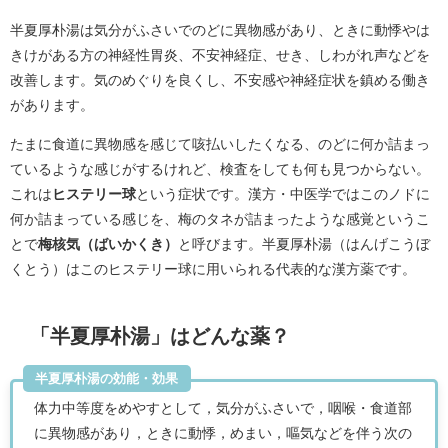
半夏厚朴湯は気分がふさいでのどに異物感があり、ときに動悸やは
きけがある方の神経性胃炎、不安神経症、せき、しわがれ声などを
改善します。気のめぐりを良くし、不安感や神経症状を鎮める働き
があります。
たまに食道に異物感を感じて咳払いしたくなる、のどに何か詰まっ
ているような感じがするけれど、検査をしても何も見つからない。
これは
ヒステリー球
という症状です。漢方・中医学ではこのノドに
何か詰まっている感じを、梅のタネが詰まったような感覚というこ
とで
梅核気（ばいかくき）
と呼びます。半夏厚朴湯（はんげこうぼ
くとう）はこのヒステリー球に用いられる代表的な漢方薬です。
「半夏厚朴湯」はどんな薬？
半夏厚朴湯の効能・効果
体力中等度をめやすとして，気分がふさいで，咽喉・食道部
に異物感があり，ときに動悸，めまい，嘔気などを伴う次の