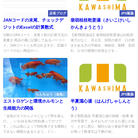
店長ブログ
JPS製薬
JANコードの末尾、チェックデ
柴胡桂枝乾姜湯（さいこけいし
ジットのExcelの計算数式
かんきょうとう）
13桁のJANコード、末尾１桁の計算方法の
【第2類医薬品】柴胡桂枝乾姜湯は比較的
覚書き 商品の裏に記載してあるバーコー
体力がなく、冷え症、頭部の発汗、口の乾
ド。JANコードとも呼ばれますが、店舗で
きがある方の不眠症、神経症、動悸、息切
コードのない商品のバ...
れ、かぜの後期の症状などを...
らんちゅう（金魚）
JPS製薬
エストロゲンと環境ホルモンと
半夏瀉心湯（はんげしゃしんと
生殖能力の関係
う）
「金魚がオスからメスになって卵を産ん
第２類医薬品 半夏瀉心湯の効能・効果 体
だ。」 いわゆる魚の性転換ってやつで
力中等度で、みぞおちがつかえた感じがあ
す。これは魚によって性転換できる種類と
り、ときに悪心、嘔吐があり食欲不振で腹
できない種類があるりまう。イソ...
が鳴って軟便又は下痢の傾...