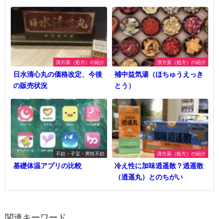
漢方薬（処方）の紹介
漢方薬（処方）の紹介
日水清心丸の価格改定、今後
補中益気湯（ほちゅうえっき
の販売状況
とう）
不妊・子宝・男性不妊
漢方薬（処方）の紹介
基礎体温アプリの比較
冷え性に加味逍遥散？逍遥散
（逍遥丸）とのちがい
関連キーワード