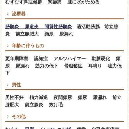
むずむず脚症候群 関節痛 膝に水がためる
泌尿器
膀胱炎 尿道炎 間質性膀胱炎
過活動膀胱 前立腺
炎 前立腺肥大 頻尿 尿漏れ
年齢に伴うもの
更年期障害 認知症 アルツハイマー 動脈硬化 頻
尿 尿漏れ 筋力の低下 骨粗鬆症 耳鳴り 聴力低
下
男性
男性不妊 精力減退 夜間頻尿 頻尿 尿漏れ 前立
腺肥大 前立腺炎 抜け毛
その他