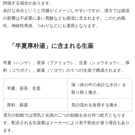
関係する場合があります。
余計な水分というと浮腫がイメージしやすいですが、漢方では痰湿
の影響は不必要に多い胃酸なども痰湿に含まれます。このため嘔
吐、神経性胃炎、つわりなどにも適用となります。
「半夏厚朴湯」に含まれる生薬
半夏（ハンゲ）、茯苓（ブクリョウ）、生姜（ショウキョウ）、厚
朴（コウボク）、蘇葉（ソヨウ）の５つの生薬で構成されます。
痰（体の中の余計な水分）を
半夏、茯苓、生姜
取り除く働き。
厚朴、蘇葉
気の流れを改善する働き。
漢方の効能では理気と化痰の二つの効能を合せ持つ処方となりま
す。配合される生薬量はメーカーにより若干割合が違う場合もあり
ます。