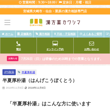
営業時間：9:30〜18:00 /
定休日：月曜・祝日
宮城県大崎市・仙台・栗原の漢方相談専門店
ホーム
店舗案内
漢方相談
不妊・子宝相談
よくあるご質問
電話
オンライン予約
お問い合わせ
7月26日（日）は研修のため16時までの営業となります。
お知らせ
JPS製薬
半夏厚朴湯
半夏厚朴湯（はんげこうぼくとう）
2018年11月9日
2018年11月9日
「半夏厚朴湯」はこんな方に使います