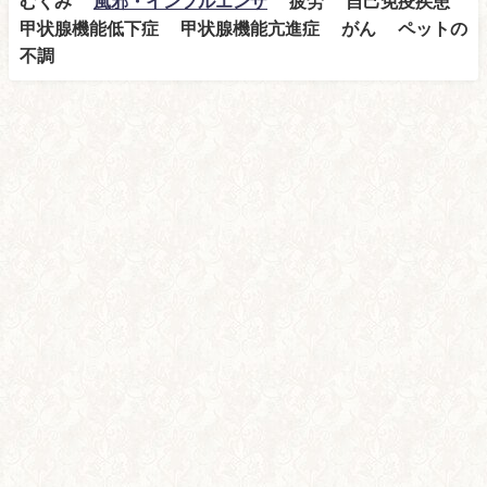
むくみ
風邪・インフルエンザ
疲労 自己免疫疾患
甲状腺機能低下症 甲状腺機能亢進症 がん ペットの
不調