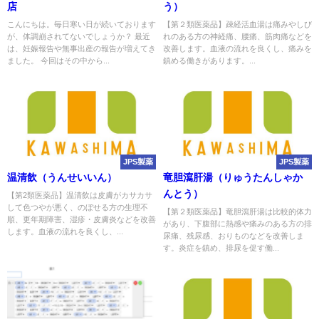
店
う）
こんにちは。毎日寒い日が続いております
【第２類医薬品】疎経活血湯は痛みやしび
が、体調崩されてないでしょうか？ 最近
れのある方の神経痛、腰痛、筋肉痛などを
は、妊娠報告や無事出産の報告が増えてき
改善します。血液の流れを良くし、痛みを
ました。 今回はその中から...
鎮める働きがあります。...
JPS製薬
JPS製薬
温清飲（うんせいいん）
竜胆瀉肝湯（りゅうたんしゃか
んとう）
【第2類医薬品】温清飲は皮膚がカサカサ
して色つやが悪く、のぼせる方の生理不
【第２類医薬品】竜胆瀉肝湯は比較的体力
順、更年期障害、湿疹・皮膚炎などを改善
があり、下腹部に熱感や痛みのある方の排
します。血液の流れを良くし、...
尿痛、残尿感、おりものなどを改善しま
す。炎症を鎮め、排尿を促す働...