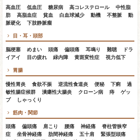
高血圧 低血圧 糖尿病 高コレステロール 中性脂
肪 高脂血症 貧血 白血球減少 動機 不整脈 動
脈硬化 下肢静脈瘤
目・耳・頭部
脳梗塞 めまい 頭痛 偏頭痛 耳鳴り 難聴 ドラ
イアイ 目の疲れ 緑内障 黄斑変性症 視力低下
胃腸
慢性胃炎 食欲不振 逆流性食道炎 便秘 下痢 過
敏性腸症候群 潰瘍性大腸炎 クローン病 痔 ゲッ
プ しゃっくり
筋肉・関節
頭痛 偏頭痛 肩こり 腰痛 神経痛 脊柱管狭窄
症 坐骨神経痛 肋間神経痛 五十肩 緊張型頭痛