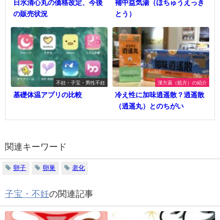
日水清心丸の価格改定、今後
補中益気湯（ほちゅうえっき
の販売状況
とう）
不妊・子宝・男性不妊
漢方薬（処方）の紹介
基礎体温アプリの比較
冷え性に加味逍遥散？逍遥散
（逍遥丸）とのちがい
関連キーワード
卵子
卵巣
老化
子宝・不妊
の関連記事