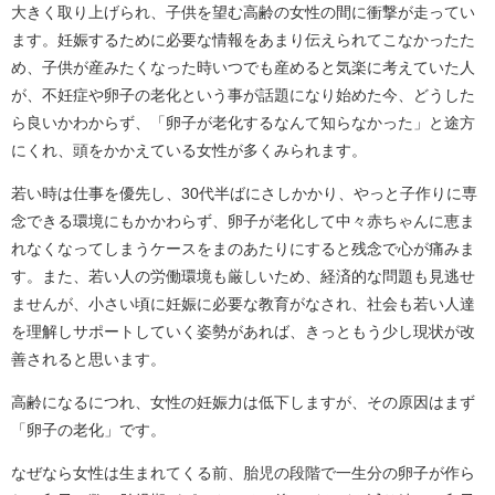
大きく取り上げられ、子供を望む高齢の女性の間に衝撃が走ってい
ます。妊娠するために必要な情報をあまり伝えられてこなかったた
め、子供が産みたくなった時いつでも産めると気楽に考えていた人
が、不妊症や卵子の老化という事が話題になり始めた今、どうした
ら良いかわからず、「卵子が老化するなんて知らなかった」と途方
にくれ、頭をかかえている女性が多くみられます。
若い時は仕事を優先し、30代半ばにさしかかり、やっと子作りに専
念できる環境にもかかわらず、卵子が老化して中々赤ちゃんに恵ま
れなくなってしまうケースをまのあたりにすると残念で心が痛みま
す。また、若い人の労働環境も厳しいため、経済的な問題も見逃せ
ませんが、小さい頃に妊娠に必要な教育がなされ、社会も若い人達
を理解しサポートしていく姿勢があれば、きっともう少し現状が改
善されると思います。
高齢になるにつれ、女性の妊娠力は低下しますが、その原因はまず
「卵子の老化」です。
なぜなら女性は生まれてくる前、胎児の段階で一生分の卵子が作ら