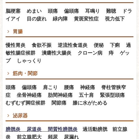
脳梗塞 めまい 頭痛 偏頭痛 耳鳴り 難聴 ドラ
イアイ 目の疲れ 緑内障 黄斑変性症 視力低下
胃腸
慢性胃炎 食欲不振 逆流性食道炎 便秘 下痢 過
敏性腸症候群 潰瘍性大腸炎 クローン病 痔 ゲッ
プ しゃっくり
筋肉・関節
頭痛 偏頭痛 肩こり 腰痛 神経痛 脊柱管狭窄
症 坐骨神経痛 肋間神経痛 五十肩 緊張型頭痛
むずむず脚症候群 関節痛 膝に水がためる
泌尿器
膀胱炎 尿道炎 間質性膀胱炎
過活動膀胱 前立腺
炎 前立腺肥大 頻尿 尿漏れ