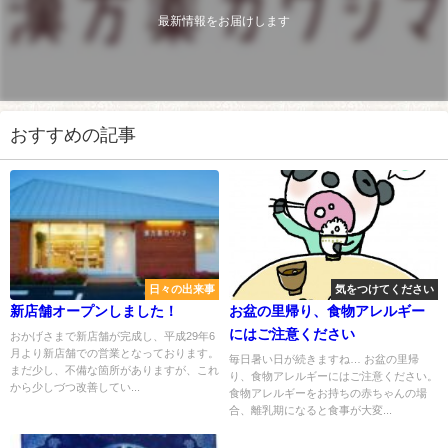
最新情報をお届けします
おすすめの記事
日々の出来事
気をつけてください
新店舗オープンしました！
お盆の里帰り、食物アレルギー
にはご注意ください
おかげさまで新店舗が完成し、平成29年6
月より新店舗での営業となっております。
毎日暑い日が続きますね… お盆の里帰
まだ少し、不備な箇所がありますが、これ
り、食物アレルギーにはご注意ください。
から少しづつ改善してい...
食物アレルギーをお持ちの赤ちゃんの場
合、離乳期になると食事が大変...