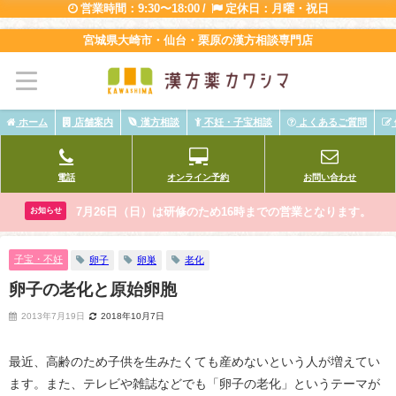
営業時間：9:30〜18:00 /
定休日：月曜・祝日
宮城県大崎市・仙台・栗原の漢方相談専門店
ホーム
店舗案内
漢方相談
不妊・子宝相談
よくあるご質問
電話
オンライン予約
お問い合わせ
7月26日（日）は研修のため16時までの営業となります。
お知らせ
子宝・不妊
卵子
卵巣
老化
卵子の老化と原始卵胞
2013年7月19日
2018年10月7日
最近、高齢のため子供を生みたくても産めないという人が増えてい
ます。また、テレビや雑誌などでも「卵子の老化」というテーマが