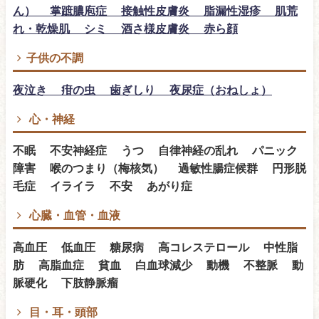
ん） 掌蹠膿庖症 接触性皮膚炎 脂漏性湿疹 肌荒
れ・乾燥肌 シミ 酒さ様皮膚炎 赤ら顔
子供の不調
夜泣き 疳の虫 歯ぎしり 夜尿症（おねしょ）
心・神経
不眠 不安神経症 うつ 自律神経の乱れ パニック
障害 喉のつまり（梅核気） 過敏性腸症候群 円形脱
毛症 イライラ 不安 あがり症
心臓・血管・血液
高血圧 低血圧 糖尿病 高コレステロール 中性脂
肪 高脂血症 貧血 白血球減少 動機 不整脈 動
脈硬化 下肢静脈瘤
目・耳・頭部