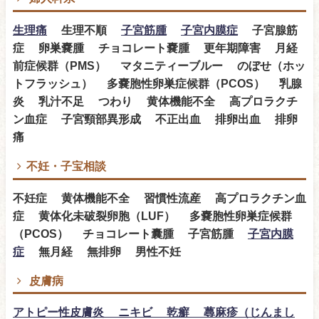
生理痛
生理不順
子宮筋腫
子宮内膜症
子宮腺筋
症 卵巣嚢腫 チョコレート嚢腫 更年期障害 月経
前症候群（PMS） マタニティーブルー のぼせ（ホッ
トフラッシュ） 多嚢胞性卵巣症候群（PCOS） 乳腺
炎 乳汁不足 つわり 黄体機能不全 高プロラクチ
ン血症 子宮頸部異形成 不正出血 排卵出血 排卵
痛
不妊・子宝相談
不妊症 黄体機能不全 習慣性流産 高プロラクチン血
症 黄体化未破裂卵胞（LUF） 多嚢胞性卵巣症候群
（PCOS） チョコレート囊腫 子宮筋腫
子宮内膜
症
無月経 無排卵 男性不妊
皮膚病
アトピー性皮膚炎 ニキビ 乾癬 蕁麻疹（じんまし