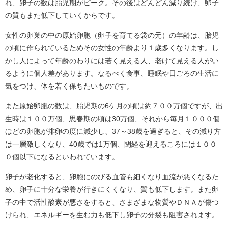
れ、卵子の数は胎児期がピーク。その後はどんどん減り続け、卵子
の質もまた低下していくからです。
女性の卵巣の中の原始卵胞（卵子を育てる袋の元）の年齢は、胎児
の頃に作られているためその女性の年齢より１歳多くなります。し
かし人によって年齢のわりには若く見える人、老けて見える人がい
るように個人差があります。なるべく食事、睡眠や日ごろの生活に
気をつけ、体を若く保ちたいものです。
また原始卵胞の数は、胎児期の6ケ月の頃は約７００万個ですが、出
生時は１００万個、思春期の頃は30万個、それから毎月１０００個
ほどの卵胞が排卵の度に減少し、37～38歳を過ぎると、その減り方
は一層激しくなり、40歳では1万個、閉経を迎えるころには１００
０個以下になるといわれています。
卵子が老化すると、卵胞にのびる血管も細くなり血流が悪くなるた
め、卵子に十分な栄養が行きにくくなり、質も低下します。また卵
子の中で活性酸素が悪さをすると、さまざまな物質やＤＮＡが傷つ
けられ、エネルギーを生む力も低下し卵子の分裂も阻害されます。