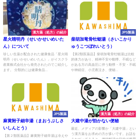
漢方薬（処方）の紹介
JPS製薬
星火睛明丹（せいかせいめいた
柴胡加竜骨牡蛎湯（さいこかり
ん）について
ゅうこつぼれいとう）
珍しい生薬が配合された健康食品「星火睛
【第2類医薬品】柴胡加竜骨牡蛎湯は比較
明丹（せいかせいめいたん）」がイスクラ
的体力があり、精神不安や動悸、不眠など
産業株式会社から発売されたのでご紹介し
がある方の高血圧に伴う動悸・不安・不眠
ます。 分類的には健康食品...
や神経症、小児夜泣き、便秘...
JPS製薬
漢方薬（処方）の紹介
麻黄附子細辛湯（まおうぶしさ
大建中湯が効かない便秘
いしんとう）
最近、メディアの影響か「大建中湯」とい
う漢方薬をお求めの方が多いです。お話を
【第２類医薬品】麻黄附子細辛湯は冷えや
うかがってみると、便秘解消の目的で服用