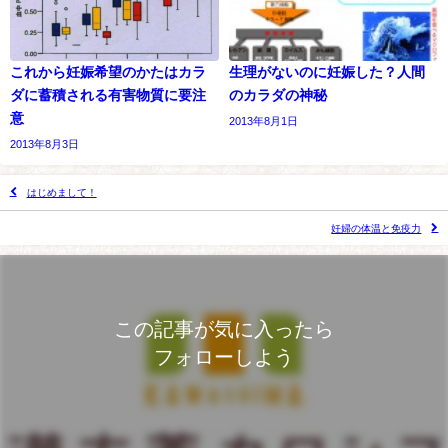
これから妊娠希望のかたはカラ
生理がないのに妊娠した？人間
ダに蓄積される有害物質に要注
のカラダの神秘
意
2013年8月1日
2013年8月3日
はじめまして！
妊婦の体温と免疫力
この記事が気に入ったら
フォローしよう