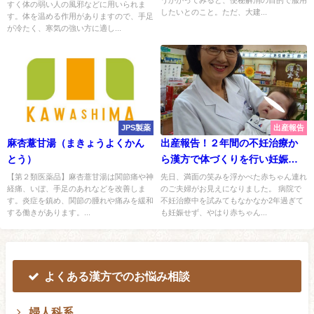
すく体の弱い人の風邪などに用いられま
したいとのこと。ただ、大建...
す。体を温める作用がありますので、手足
が冷たく、寒気の強い方に適し...
JPS製薬
出産報告
麻杏薏甘湯（まきょうよくかん
出産報告！２年間の不妊治療か
とう）
ら漢方で体づくりを行い妊娠し
ました
【第２類医薬品】麻杏薏甘湯は関節痛や神
先日、満面の笑みを浮かべた赤ちゃん連れ
経痛、いぼ、手足のあれなどを改善しま
のご夫婦がお見えになりました。 病院で
す。炎症を鎮め、関節の腫れや痛みを緩和
不妊治療中を試みてもなかなか2年過ぎて
する働きがあります。...
も妊娠せず、やはり赤ちゃん...
よくある漢方でのお悩み相談
婦人科系