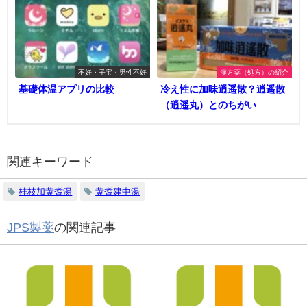
不妊・子宝・男性不妊
漢方薬（処方）の紹介
基礎体温アプリの比較
冷え性に加味逍遥散？逍遥散
（逍遥丸）とのちがい
関連キーワード
桂枝加黄耆湯
黄耆建中湯
JPS製薬
の関連記事