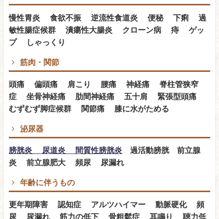
慢性胃炎 食欲不振 逆流性食道炎 便秘 下痢 過
敏性腸症候群 潰瘍性大腸炎 クローン病 痔 ゲッ
プ しゃっくり
筋肉・関節
頭痛 偏頭痛 肩こり 腰痛 神経痛 脊柱管狭窄
症 坐骨神経痛 肋間神経痛 五十肩 緊張型頭痛
むずむず脚症候群 関節痛 膝に水がためる
泌尿器
膀胱炎 尿道炎 間質性膀胱炎
過活動膀胱 前立腺
炎 前立腺肥大 頻尿 尿漏れ
年齢に伴うもの
更年期障害 認知症 アルツハイマー 動脈硬化 頻
尿 尿漏れ 筋力の低下 骨粗鬆症 耳鳴り 聴力低