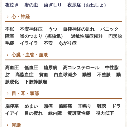
夜泣き 疳の虫 歯ぎしり 夜尿症（おねしょ）
心・神経
不眠 不安神経症 うつ 自律神経の乱れ パニック
障害 喉のつまり（梅核気） 過敏性腸症候群 円形脱
毛症 イライラ 不安 あがり症
心臓・血管・血液
高血圧 低血圧 糖尿病 高コレステロール 中性脂
肪 高脂血症 貧血 白血球減少 動機 不整脈 動
脈硬化 下肢静脈瘤
目・耳・頭部
脳梗塞 めまい 頭痛 偏頭痛 耳鳴り 難聴 ドラ
イアイ 目の疲れ 緑内障 黄斑変性症 視力低下
胃腸