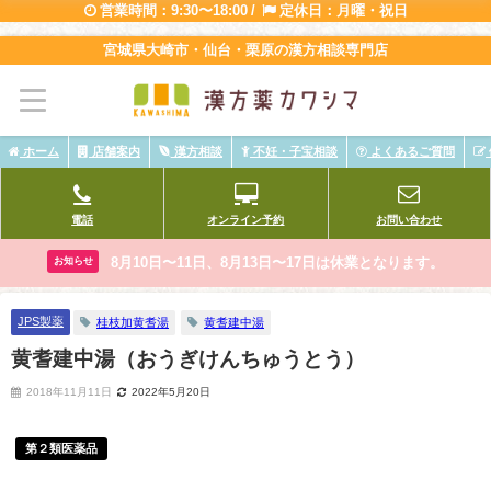
営業時間：9:30〜18:00 /
定休日：月曜・祝日
宮城県大崎市・仙台・栗原の漢方相談専門店
ホーム
店舗案内
漢方相談
不妊・子宝相談
よくあるご質問
電話
オンライン予約
お問い合わせ
8月10日〜11日、8月13日〜17日は休業となります。
お知らせ
JPS製薬
桂枝加黄耆湯
黄耆建中湯
黄耆建中湯（おうぎけんちゅうとう）
2018年11月11日
2022年5月20日
第２類医薬品