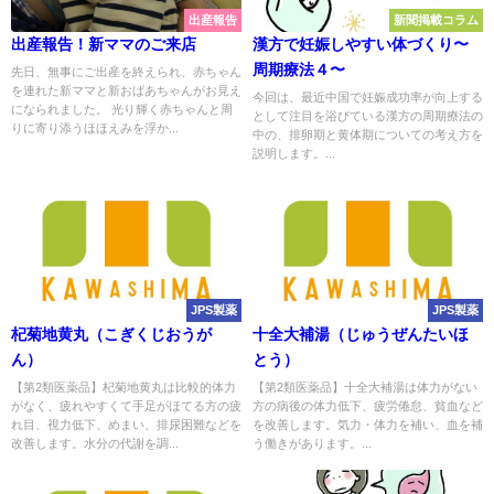
出産報告
新聞掲載コラム
出産報告！新ママのご来店
漢方で妊娠しやすい体づくり〜
周期療法４〜
先日、無事にご出産を終えられ、赤ちゃん
を連れた新ママと新おばあちゃんがお見え
今回は、最近中国で妊娠成功率が向上する
になられました。 光り輝く赤ちゃんと周
として注目を浴びている漢方の周期療法の
りに寄り添うほほえみを浮か...
中の、排卵期と黄体期についての考え方を
説明します。...
JPS製薬
JPS製薬
杞菊地黄丸（こぎくじおうが
十全大補湯（じゅうぜんたいほ
ん）
とう）
【第2類医薬品】杞菊地黄丸は比較的体力
【第2類医薬品】十全大補湯は体力がない
がなく、疲れやすくて手足がほてる方の疲
方の病後の体力低下、疲労倦怠、貧血など
れ目、視力低下、めまい、排尿困難などを
を改善します。気力・体力を補い、血を補
改善します。水分の代謝を調...
う働きがあります。...