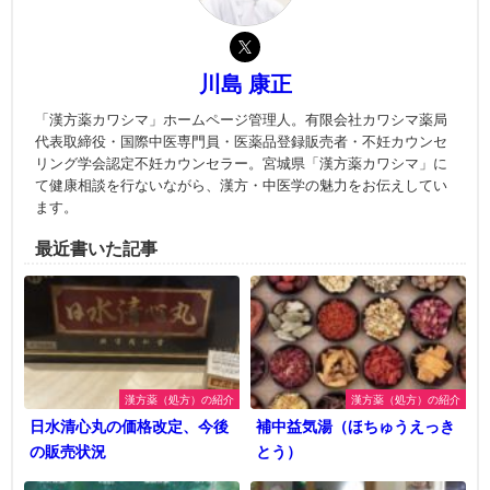
川島 康正
「漢方薬カワシマ」ホームページ管理人。有限会社カワシマ薬局
代表取締役・国際中医専門員・医薬品登録販売者・不妊カウンセ
リング学会認定不妊カウンセラー。宮城県「漢方薬カワシマ」に
て健康相談を行ないながら、漢方・中医学の魅力をお伝えしてい
ます。
最近書いた記事
漢方薬（処方）の紹介
漢方薬（処方）の紹介
日水清心丸の価格改定、今後
補中益気湯（ほちゅうえっき
の販売状況
とう）