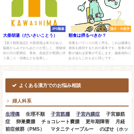
JPS製薬
漢方・中医学
大柴胡湯（だいさいことう）
朝食は摂るべきか？
【第２類医薬品】大柴胡湯は体力があり、
栄養をバランスの良く摂る。これは健康な
脇腹からみぞおちあたりが苦しく、便秘傾
身体を維持するための基本です。食事の回
向の方の肥満症、胃炎、高血圧や肥満に伴
数が減れば栄養が不足します。偏食傾向に
う肩こり・頭痛などを改善し...
あるならこれもまた同じです...
よくある漢方でのお悩み相談
婦人科系
生理痛
生理不順
子宮筋腫
子宮内膜症
子宮腺筋
症 卵巣嚢腫 チョコレート嚢腫 更年期障害 月経
前症候群（PMS） マタニティーブルー のぼせ（ホッ