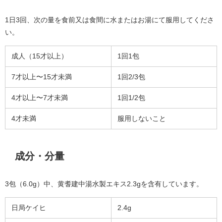
1日3回、次の量を食前又は食間に水またはお湯にて服用してくださ
い。
成人（15才以上）
1回1包
7才以上〜15才未満
1回2/3包
4才以上〜7才未満
1回1/2包
4才未満
服用しないこと
成分・分量
3包（6.0g）中、黄耆建中湯水製エキス2.3gを含有しています。
日局ケイヒ
2.4g