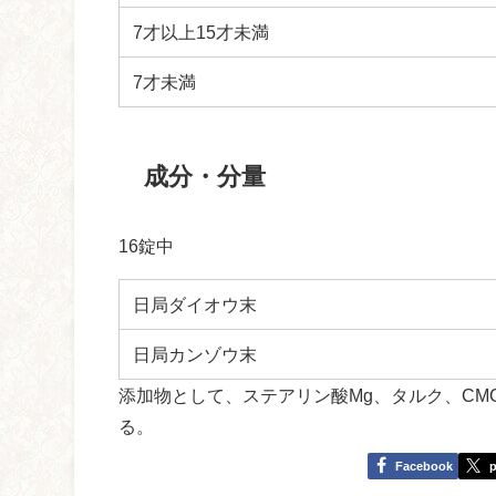
7才以上15才未満
7才未満
成分・分量
16錠中
日局ダイオウ末
日局カンゾウ末
添加物として、ステアリン酸Mg、タルク、CM
る。
Facebook
p