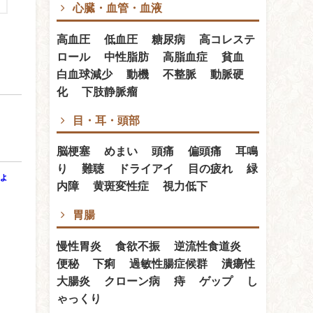
心臓・血管・血液
高血圧 低血圧 糖尿病 高コレステ
ロール 中性脂肪 高脂血症 貧血
白血球減少 動機 不整脈 動脈硬
化 下肢静脈瘤
目・耳・頭部
脳梗塞 めまい 頭痛 偏頭痛 耳鳴
り 難聴 ドライアイ 目の疲れ 緑
ょ
内障 黄斑変性症 視力低下
胃腸
慢性胃炎 食欲不振 逆流性食道炎
便秘 下痢 過敏性腸症候群 潰瘍性
大腸炎 クローン病 痔 ゲップ し
ゃっくり