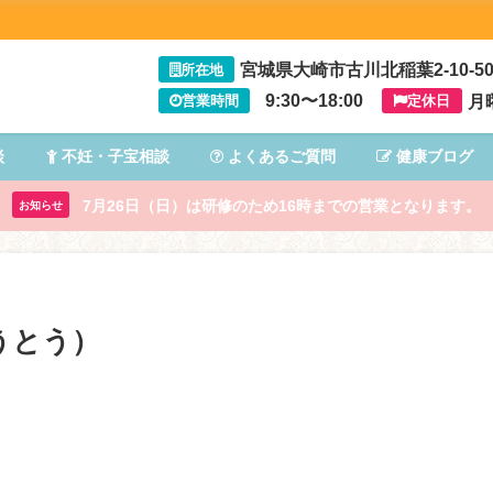
宮城県大崎市古川北稲葉2-10-5
所在地
9:30〜18:00
月
営業時間
定休日
談
不妊・子宝相談
よくあるご質問
健康ブログ
7月26日（日）は研修のため16時までの営業となります。
お知らせ
うとう）