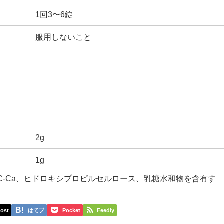
1回3〜6錠
服用しないこと
2g
1g
C-Ca、ヒドロキシプロピルセルロース、乳糖水和物を含有す
ost
はてブ
Pocket
Feedly