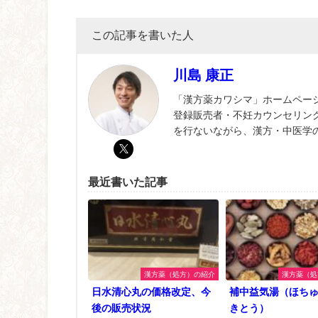
この記事を書いた人
川島 康正
「漢方薬カワシマ」ホームペー
登録販売者・不妊カウンセリン
を行ないながら、漢方・中医学
最近書いた記事
漢方薬（処方）の紹介
漢方薬（処
日水清心丸の価格改定、今
補中益気湯（ほち
後の販売状況
きとう）