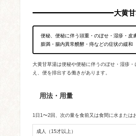
大黄甘
便秘、便秘に伴う頭重・のぼせ・湿疹・皮
膨満・腸内異常醗酵・痔などの症状の緩和
大黄甘草湯は便秘や便秘に伴うのぼせ・湿疹・
え、便を排出する働きがあります。
用法・用量
1日1〜2回、次の量を食前又は食間に水または
成人（15才以上）