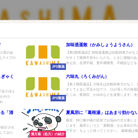
方
加味逍遥散（かみしょうようさん）
人気のあ
【第2類医薬品】加味逍遙散は比較的体力がな
んもライブの
やすくて精神不安やいらだち、ときに便秘のあ
冷え症、生理不順、更年期障害、不眠症などを..
JPS製薬
しぎゃく
六味丸（ろくみがん）
【第２類医薬品】六味丸は比較的体力がなく、
すくてときに手足がほてり、口が渇く方の排尿
手足の冷え
むくみ、夜尿症、かゆみなどを改善します。水分.
もやけ、
JPS製薬
..
いる「清
夏風邪に「葛根湯」はあまり効かな
最近、特に喉や咳の症状でお悩みの方が多いよ
じます。風邪というと「葛根湯」をお求めの方
が紹介され
ですが、ちょっと待ってください。 葛根湯は風..
してみた
漢方薬（処方）の紹介
..