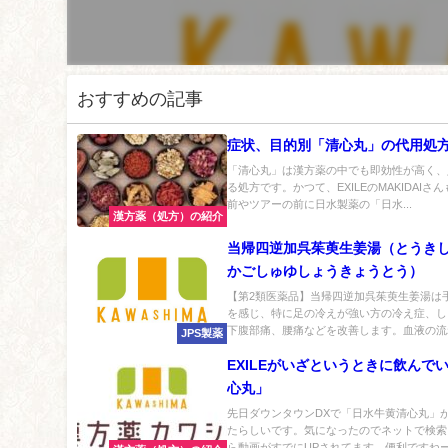
おすすめの記事
症状、目的別「清心丸」の代用処
「清心丸」は漢方薬の中でも即効性が高く、
る処方です。かつて、EXILEのMAKIDAIさ
前やツアーの前に日水製薬の「日水...
漢方薬（処方）の紹介
当帰四逆加呉茱萸生姜湯（とうき
かごしゅゆしょうきょうとう）
【第2類医薬品】当帰四逆加呉茱萸生姜湯は
を感じ、特に足の冷えが強い方の冷え症、し
下腹部痛、腰痛などを改善します。血液の流れ.
JPS製薬
EXILEがいざというときに飲んで
心丸」
先日ダウンタウンDXで「日水牛黄清心丸」
たらしいです。気になったのでネットで検索
ら動画がすでにUPされてます、便利ですねー.