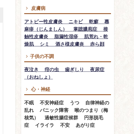
皮膚病
アトピー性皮膚炎 ニキビ 乾癬 蕁
麻疹（じんましん） 掌蹠膿庖症 接
触性皮膚炎 脂漏性湿疹 肌荒れ・乾
燥肌 シミ 酒さ様皮膚炎 赤ら顔
子供の不調
夜泣き 疳の虫 歯ぎしり 夜尿症
（おねしょ）
心・神経
不眠 不安神経症 うつ 自律神経の
乱れ パニック障害 喉のつまり（梅
核気） 過敏性腸症候群 円形脱毛
症 イライラ 不安 あがり症