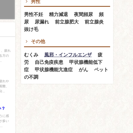
男性
男性不妊 精力減退 夜間頻尿 頻
尿 尿漏れ 前立腺肥大 前立腺炎
抜け毛
その他
く、疲れ
むくみ
風邪・インフルエンザ
疲
る方の
.
労 自己免疫疾患 甲状腺機能低下
症 甲状腺機能亢進症 がん ペット
の不調
疲れや
困難、
..
い？
うに感
が多い
.