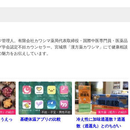
ジ管理人。有限会社カワシマ薬局代表取締役・国際中医専門員・医薬品
グ学会認定不妊カウンセラー。宮城県「漢方薬カワシマ」にて健康相談
の魅力をお伝えしています。
方）の紹介
不妊・子宝・男性不妊
漢方薬（処方）の紹介
ゅうえっ
基礎体温アプリの比較
冷え性に加味逍遥散？逍遥
散（逍遥丸）とのちがい