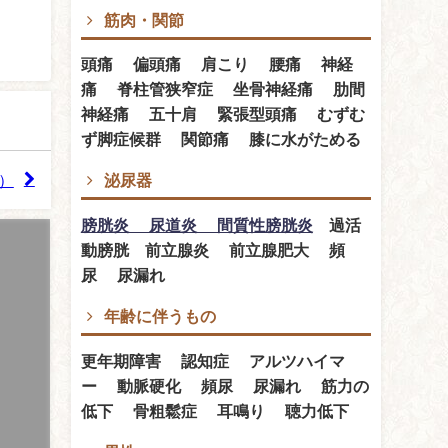
筋肉・関節
頭痛 偏頭痛 肩こり 腰痛 神経
痛 脊柱管狭窄症 坐骨神経痛 肋間
神経痛 五十肩 緊張型頭痛 むずむ
ず脚症候群 関節痛 膝に水がためる
泌尿器
）
膀胱炎 尿道炎 間質性膀胱炎
過活
動膀胱 前立腺炎 前立腺肥大 頻
尿 尿漏れ
年齢に伴うもの
更年期障害 認知症 アルツハイマ
ー 動脈硬化 頻尿 尿漏れ 筋力の
低下 骨粗鬆症 耳鳴り 聴力低下