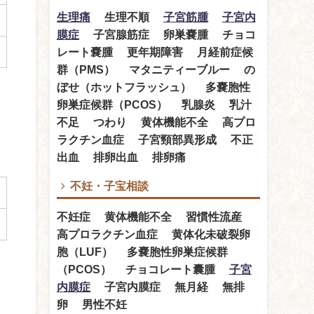
生理痛
生理不順
子宮筋腫
子宮内
膜症
子宮腺筋症 卵巣嚢腫 チョコ
レート嚢腫 更年期障害 月経前症候
群（PMS） マタニティーブルー の
ぼせ（ホットフラッシュ） 多嚢胞性
卵巣症候群（PCOS） 乳腺炎 乳汁
不足 つわり 黄体機能不全 高プロ
ラクチン血症 子宮頸部異形成 不正
出血 排卵出血 排卵痛
不妊・子宝相談
不妊症 黄体機能不全 習慣性流産
高プロラクチン血症 黄体化未破裂卵
胞（LUF） 多嚢胞性卵巣症候群
（PCOS） チョコレート囊腫
子宮
内膜症
子宮内膜症 無月経 無排
卵 男性不妊