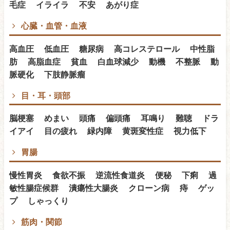
毛症 イライラ 不安 あがり症
心臓・血管・血液
高血圧 低血圧 糖尿病 高コレステロール 中性脂
肪 高脂血症 貧血 白血球減少 動機 不整脈 動
脈硬化 下肢静脈瘤
目・耳・頭部
脳梗塞 めまい 頭痛 偏頭痛 耳鳴り 難聴 ドラ
イアイ 目の疲れ 緑内障 黄斑変性症 視力低下
胃腸
慢性胃炎 食欲不振 逆流性食道炎 便秘 下痢 過
敏性腸症候群 潰瘍性大腸炎 クローン病 痔 ゲッ
プ しゃっくり
筋肉・関節