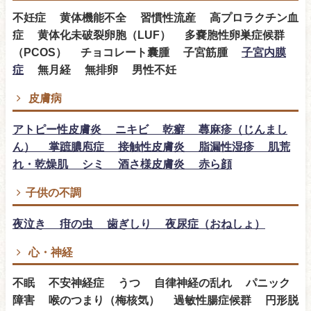
不妊症 黄体機能不全 習慣性流産 高プロラクチン血
症 黄体化未破裂卵胞（LUF） 多嚢胞性卵巣症候群
（PCOS） チョコレート囊腫 子宮筋腫
子宮内膜
症
無月経 無排卵 男性不妊
皮膚病
アトピー性皮膚炎 ニキビ 乾癬 蕁麻疹（じんまし
ん） 掌蹠膿庖症 接触性皮膚炎 脂漏性湿疹 肌荒
れ・乾燥肌 シミ 酒さ様皮膚炎 赤ら顔
子供の不調
夜泣き 疳の虫 歯ぎしり 夜尿症（おねしょ）
心・神経
不眠 不安神経症 うつ 自律神経の乱れ パニック
障害 喉のつまり（梅核気） 過敏性腸症候群 円形脱