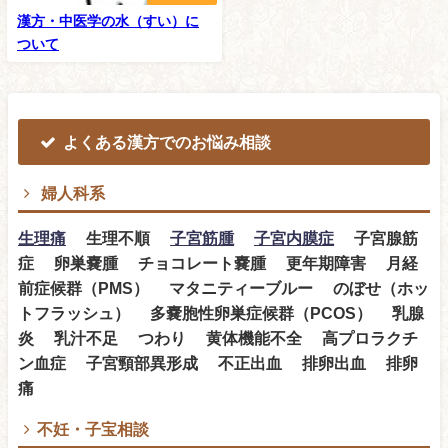
漢方・中医学の水（すい）に
ついて
よくある漢方でのお悩み相談
婦人科系
生理痛
生理不順
子宮筋腫
子宮内膜症
子宮腺筋
症 卵巣嚢腫 チョコレート嚢腫 更年期障害 月経
前症候群（PMS） マタニティーブルー のぼせ（ホッ
トフラッシュ） 多嚢胞性卵巣症候群（PCOS） 乳腺
炎 乳汁不足 つわり 黄体機能不全 高プロラクチ
ン血症 子宮頸部異形成 不正出血 排卵出血 排卵
痛
不妊・子宝相談