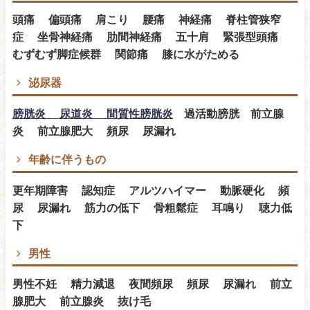
頭痛 偏頭痛 肩こり 腰痛 神経痛 脊柱管狭窄
症 坐骨神経痛 肋間神経痛 五十肩 緊張型頭痛
むずむず脚症候群 関節痛 膝に水がためる
泌尿器
膀胱炎 尿道炎 間質性膀胱炎
過活動膀胱 前立腺
炎 前立腺肥大 頻尿 尿漏れ
年齢に伴うもの
更年期障害 認知症 アルツハイマー 動脈硬化 頻
尿 尿漏れ 筋力の低下 骨粗鬆症 耳鳴り 聴力低
下
男性
男性不妊 精力減退 夜間頻尿 頻尿 尿漏れ 前立
腺肥大 前立腺炎 抜け毛