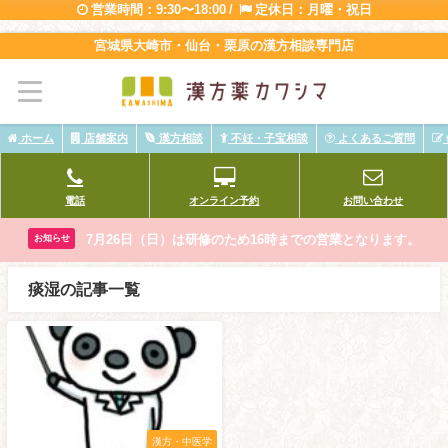
営業時間：9:30〜18:00 /
定休日：月曜・祝日
宮城県大崎市・仙台・栗原の漢方相談専門店
ホーム
店舗案内
漢方相談
不妊・子宝相談
よくあるご質問
電話
オンライン予約
お問い合わせ
7月26日（日）は研修のため16時までの営業となります。
お知らせ
痰湿の記事一覧
漢方・中医学