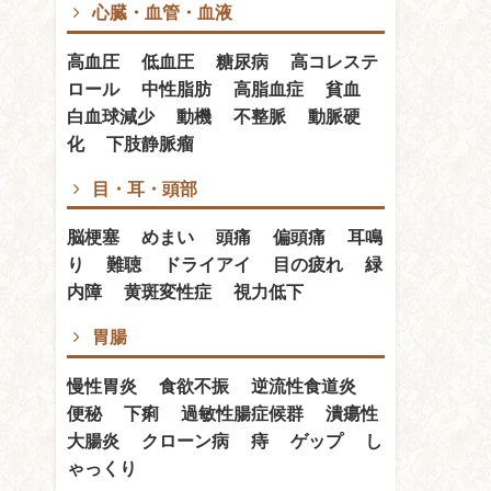
心臓・血管・血液
高血圧 低血圧 糖尿病 高コレステ
ロール 中性脂肪 高脂血症 貧血
白血球減少 動機 不整脈 動脈硬
化 下肢静脈瘤
目・耳・頭部
脳梗塞 めまい 頭痛 偏頭痛 耳鳴
り 難聴 ドライアイ 目の疲れ 緑
内障 黄斑変性症 視力低下
胃腸
慢性胃炎 食欲不振 逆流性食道炎
便秘 下痢 過敏性腸症候群 潰瘍性
大腸炎 クローン病 痔 ゲップ し
ゃっくり