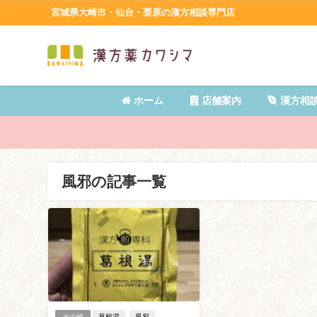
宮城県大崎市・仙台・栗原の漢方相談専門店
ホーム
店舗案内
漢方相
風邪の記事一覧
その他
葛根湯
風邪