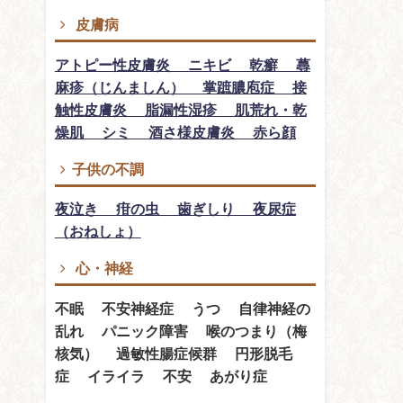
皮膚病
アトピー性皮膚炎 ニキビ 乾癬 蕁
麻疹（じんましん） 掌蹠膿庖症 接
触性皮膚炎 脂漏性湿疹 肌荒れ・乾
燥肌 シミ 酒さ様皮膚炎 赤ら顔
子供の不調
夜泣き 疳の虫 歯ぎしり 夜尿症
（おねしょ）
心・神経
不眠 不安神経症 うつ 自律神経の
乱れ パニック障害 喉のつまり（梅
核気） 過敏性腸症候群 円形脱毛
症 イライラ 不安 あがり症