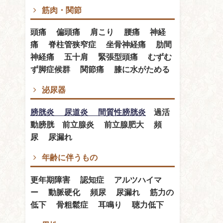
筋肉・関節
頭痛 偏頭痛 肩こり 腰痛 神経
痛 脊柱管狭窄症 坐骨神経痛 肋間
神経痛 五十肩 緊張型頭痛 むずむ
ず脚症候群 関節痛 膝に水がためる
泌尿器
膀胱炎 尿道炎 間質性膀胱炎
過活
動膀胱 前立腺炎 前立腺肥大 頻
尿 尿漏れ
年齢に伴うもの
更年期障害 認知症 アルツハイマ
ー 動脈硬化 頻尿 尿漏れ 筋力の
低下 骨粗鬆症 耳鳴り 聴力低下