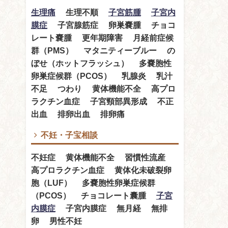
生理痛
生理不順
子宮筋腫
子宮内
膜症
子宮腺筋症 卵巣嚢腫 チョコ
レート嚢腫 更年期障害 月経前症候
群（PMS） マタニティーブルー の
ぼせ（ホットフラッシュ） 多嚢胞性
卵巣症候群（PCOS） 乳腺炎 乳汁
不足 つわり 黄体機能不全 高プロ
ラクチン血症 子宮頸部異形成 不正
出血 排卵出血 排卵痛
不妊・子宝相談
不妊症 黄体機能不全 習慣性流産
高プロラクチン血症 黄体化未破裂卵
胞（LUF） 多嚢胞性卵巣症候群
（PCOS） チョコレート囊腫
子宮
内膜症
子宮内膜症 無月経 無排
卵 男性不妊