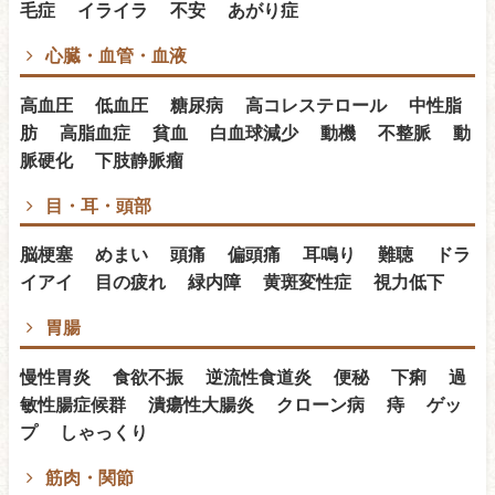
毛症 イライラ 不安 あがり症
心臓・血管・血液
高血圧 低血圧 糖尿病 高コレステロール 中性脂
肪 高脂血症 貧血 白血球減少 動機 不整脈 動
脈硬化 下肢静脈瘤
目・耳・頭部
脳梗塞 めまい 頭痛 偏頭痛 耳鳴り 難聴 ドラ
イアイ 目の疲れ 緑内障 黄斑変性症 視力低下
胃腸
慢性胃炎 食欲不振 逆流性食道炎 便秘 下痢 過
敏性腸症候群 潰瘍性大腸炎 クローン病 痔 ゲッ
プ しゃっくり
筋肉・関節