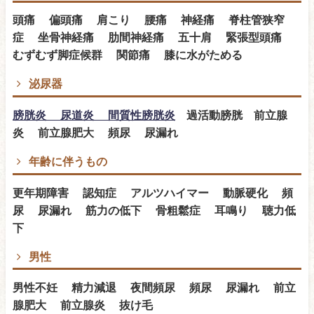
頭痛 偏頭痛 肩こり 腰痛 神経痛 脊柱管狭窄
症 坐骨神経痛 肋間神経痛 五十肩 緊張型頭痛
むずむず脚症候群 関節痛 膝に水がためる
泌尿器
膀胱炎 尿道炎 間質性膀胱炎
過活動膀胱 前立腺
炎 前立腺肥大 頻尿 尿漏れ
年齢に伴うもの
更年期障害 認知症 アルツハイマー 動脈硬化 頻
尿 尿漏れ 筋力の低下 骨粗鬆症 耳鳴り 聴力低
下
男性
男性不妊 精力減退 夜間頻尿 頻尿 尿漏れ 前立
腺肥大 前立腺炎 抜け毛