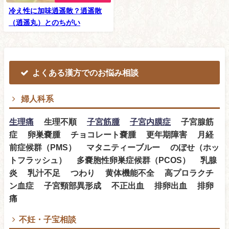
冷え性に加味逍遥散？逍遥散
（逍遥丸）とのちがい
よくある漢方でのお悩み相談
婦人科系
生理痛
生理不順
子宮筋腫
子宮内膜症
子宮腺筋
症 卵巣嚢腫 チョコレート嚢腫 更年期障害 月経
前症候群（PMS） マタニティーブルー のぼせ（ホッ
トフラッシュ） 多嚢胞性卵巣症候群（PCOS） 乳腺
炎 乳汁不足 つわり 黄体機能不全 高プロラクチ
ン血症 子宮頸部異形成 不正出血 排卵出血 排卵
痛
不妊・子宝相談