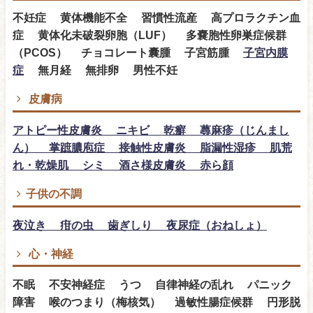
不妊症 黄体機能不全 習慣性流産 高プロラクチン血
症 黄体化未破裂卵胞（LUF） 多嚢胞性卵巣症候群
（PCOS） チョコレート囊腫 子宮筋腫
子宮内膜
症
無月経 無排卵 男性不妊
皮膚病
アトピー性皮膚炎 ニキビ 乾癬 蕁麻疹（じんまし
ん） 掌蹠膿庖症 接触性皮膚炎 脂漏性湿疹 肌荒
れ・乾燥肌 シミ 酒さ様皮膚炎 赤ら顔
子供の不調
夜泣き 疳の虫 歯ぎしり 夜尿症（おねしょ）
心・神経
不眠 不安神経症 うつ 自律神経の乱れ パニック
障害 喉のつまり（梅核気） 過敏性腸症候群 円形脱