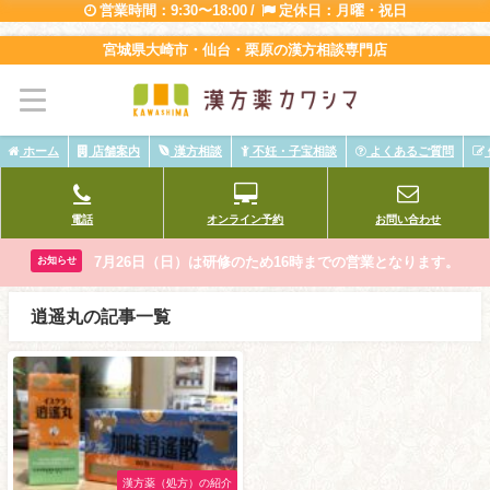
営業時間：9:30〜18:00 /
定休日：月曜・祝日
宮城県大崎市・仙台・栗原の漢方相談専門店
ホーム
店舗案内
漢方相談
不妊・子宝相談
よくあるご質問
電話
オンライン予約
お問い合わせ
7月26日（日）は研修のため16時までの営業となります。
お知らせ
逍遥丸の記事一覧
漢方薬（処方）の紹介