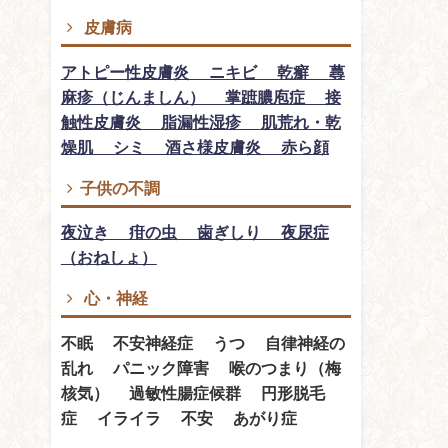
皮膚病
アトピー性皮膚炎 ニキビ 乾癬 蕁
麻疹（じんましん） 掌蹠膿庖症 接
触性皮膚炎 脂漏性湿疹 肌荒れ・乾
燥肌 シミ 酒さ様皮膚炎 赤ら顔
子供の不調
夜泣き 疳の虫 歯ぎしり 夜尿症
（おねしょ）
心・神経
不眠 不安神経症 うつ 自律神経の
乱れ パニック障害 喉のつまり（梅
核気） 過敏性腸症候群 円形脱毛
症 イライラ 不安 あがり症