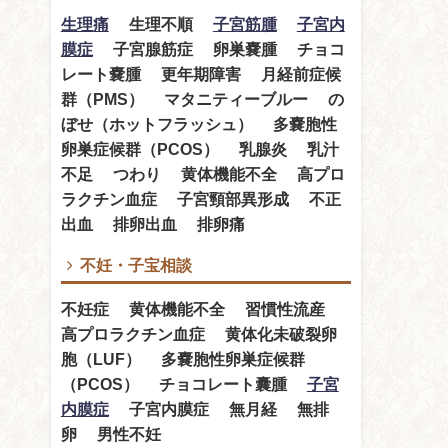
生理痛
生理不順
子宮筋腫
子宮内
膜症
子宮腺筋症 卵巣嚢腫 チョコ
レート嚢腫 更年期障害 月経前症候
群（PMS） マタニティーブルー の
ぼせ（ホットフラッシュ） 多嚢胞性
卵巣症候群（PCOS） 乳腺炎 乳汁
不足 つわり 黄体機能不全 高プロ
ラクチン血症 子宮頸部異形成 不正
出血 排卵出血 排卵痛
不妊・子宝相談
不妊症 黄体機能不全 習慣性流産
高プロラクチン血症 黄体化未破裂卵
胞（LUF） 多嚢胞性卵巣症候群
（PCOS） チョコレート囊腫
子宮
内膜症
子宮内膜症 無月経 無排
卵 男性不妊