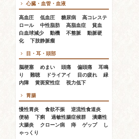
心臓・血管・血液
高血圧 低血圧 糖尿病 高コレステ
ロール 中性脂肪 高脂血症 貧血
白血球減少 動機 不整脈 動脈硬
化 下肢静脈瘤
目・耳・頭部
脳梗塞 めまい 頭痛 偏頭痛 耳鳴
り 難聴 ドライアイ 目の疲れ 緑
内障 黄斑変性症 視力低下
胃腸
慢性胃炎 食欲不振 逆流性食道炎
便秘 下痢 過敏性腸症候群 潰瘍性
大腸炎 クローン病 痔 ゲップ し
ゃっくり