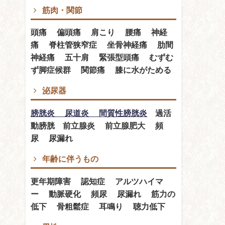
筋肉・関節
頭痛 偏頭痛 肩こり 腰痛 神経
痛 脊柱管狭窄症 坐骨神経痛 肋間
神経痛 五十肩 緊張型頭痛 むずむ
ず脚症候群 関節痛 膝に水がためる
泌尿器
膀胱炎 尿道炎 間質性膀胱炎
過活
動膀胱 前立腺炎 前立腺肥大 頻
尿 尿漏れ
年齢に伴うもの
更年期障害 認知症 アルツハイマ
ー 動脈硬化 頻尿 尿漏れ 筋力の
低下 骨粗鬆症 耳鳴り 聴力低下