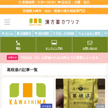
営業時間：9:30〜18:00 /
定休日：月曜・祝日
宮城県大崎市・仙台・栗原の漢方相談専門店
ホーム
店舗案内
漢方相談
不妊・子宝相談
よくあるご質問
電話
オンライン予約
お問い合わせ
7月26日（日）は研修のため16時までの営業となります。
お知らせ
葛根湯の記事一覧
JPS製薬
その他