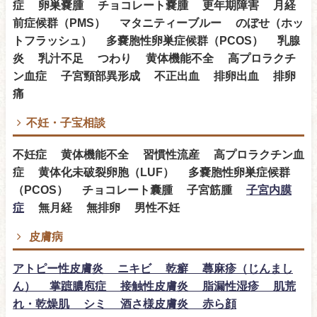
症 卵巣嚢腫 チョコレート嚢腫 更年期障害 月経
前症候群（PMS） マタニティーブルー のぼせ（ホッ
トフラッシュ） 多嚢胞性卵巣症候群（PCOS） 乳腺
炎 乳汁不足 つわり 黄体機能不全 高プロラクチ
ン血症 子宮頸部異形成 不正出血 排卵出血 排卵
痛
不妊・子宝相談
不妊症 黄体機能不全 習慣性流産 高プロラクチン血
症 黄体化未破裂卵胞（LUF） 多嚢胞性卵巣症候群
（PCOS） チョコレート囊腫 子宮筋腫
子宮内膜
症
無月経 無排卵 男性不妊
皮膚病
アトピー性皮膚炎 ニキビ 乾癬 蕁麻疹（じんまし
ん） 掌蹠膿庖症 接触性皮膚炎 脂漏性湿疹 肌荒
れ・乾燥肌 シミ 酒さ様皮膚炎 赤ら顔