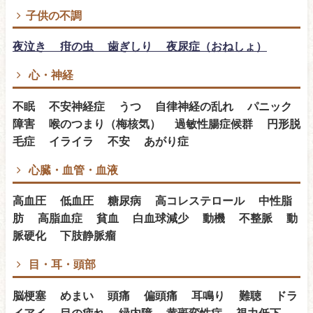
子供の不調
夜泣き 疳の虫 歯ぎしり 夜尿症（おねしょ）
心・神経
不眠 不安神経症 うつ 自律神経の乱れ パニック
障害 喉のつまり（梅核気） 過敏性腸症候群 円形脱
毛症 イライラ 不安 あがり症
心臓・血管・血液
高血圧 低血圧 糖尿病 高コレステロール 中性脂
肪 高脂血症 貧血 白血球減少 動機 不整脈 動
脈硬化 下肢静脈瘤
目・耳・頭部
脳梗塞 めまい 頭痛 偏頭痛 耳鳴り 難聴 ドラ
イアイ 目の疲れ 緑内障 黄斑変性症 視力低下