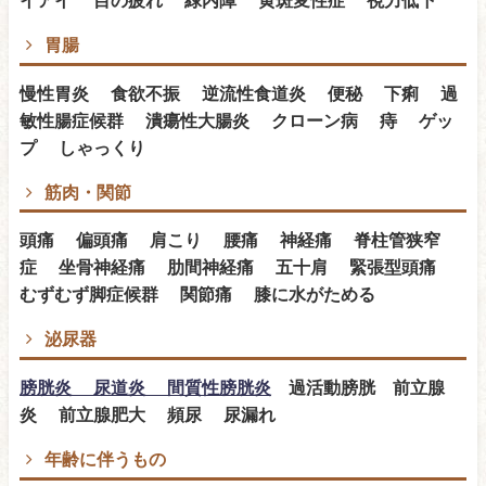
胃腸
慢性胃炎 食欲不振 逆流性食道炎 便秘 下痢 過
敏性腸症候群 潰瘍性大腸炎 クローン病 痔 ゲッ
プ しゃっくり
筋肉・関節
頭痛 偏頭痛 肩こり 腰痛 神経痛 脊柱管狭窄
症 坐骨神経痛 肋間神経痛 五十肩 緊張型頭痛
むずむず脚症候群 関節痛 膝に水がためる
泌尿器
膀胱炎 尿道炎 間質性膀胱炎
過活動膀胱 前立腺
炎 前立腺肥大 頻尿 尿漏れ
年齢に伴うもの