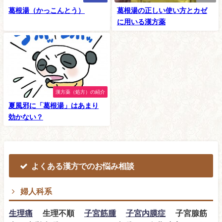
葛根湯（かっこんとう）
葛根湯の正しい使い方とカゼ
に用いる漢方薬
漢方薬（処方）の紹介
夏風邪に「葛根湯」はあまり
効かない？
よくある漢方でのお悩み相談
婦人科系
生理痛
生理不順
子宮筋腫
子宮内膜症
子宮腺筋